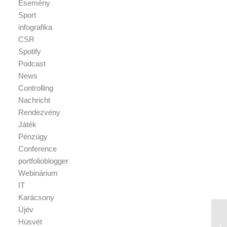
Esemény
Sport
infografika
CSR
Spotify
Podcast
News
Controlling
Nachricht
Rendezvény
Játék
Pénzügy
Conference
portfolioblogger
Webinárium
IT
Karácsony
Újév
Húsvét
Sz