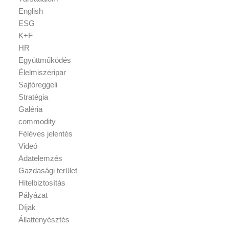
English
ESG
K+F
HR
Együttműködés
Élelmiszeripar
Sajtóreggeli
Stratégia
Galéria
commodity
Féléves jelentés
Videó
Adatelemzés
Gazdasági terület
Hitelbiztosítás
Pályázat
Díjak
Állattenyésztés