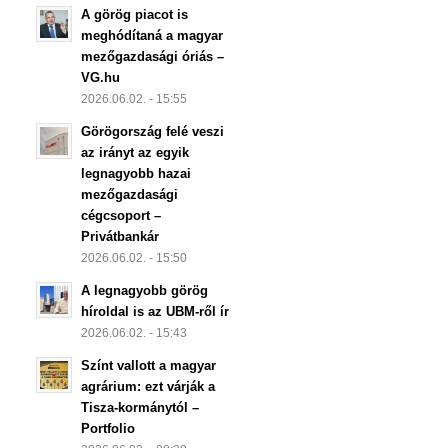
A görög piacot is
meghódítaná a magyar
mezőgazdasági óriás –
VG.hu
2026.06.02. - 15:55
Görögország felé veszi
az irányt az egyik
legnagyobb hazai
mezőgazdasági
cégcsoport –
Privátbankár
2026.06.02. - 15:50
A legnagyobb görög
híroldal is az UBM-ről ír
2026.06.02. - 15:43
Színt vallott a magyar
agrárium: ezt várják a
Tisza-kormánytól –
Portfolio