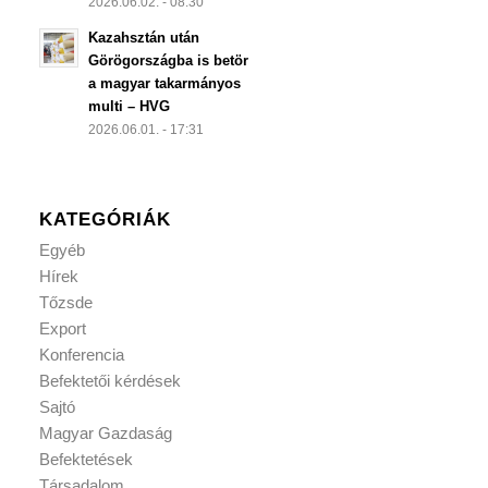
2026.06.02. - 08:30
Kazahsztán után
Görögországba is betör
a magyar takarmányos
multi – HVG
2026.06.01. - 17:31
KATEGÓRIÁK
Egyéb
Hírek
Tőzsde
Export
Konferencia
Befektetői kérdések
Sajtó
Magyar Gazdaság
Befektetések
Társadalom