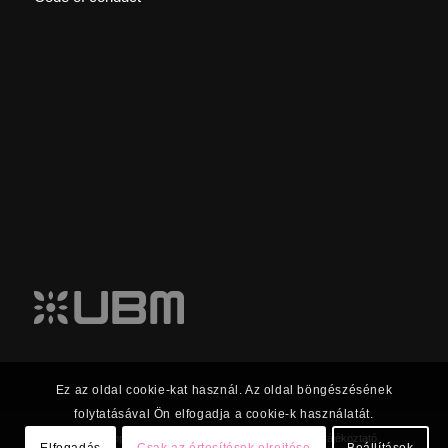
Ez az oldal cookie-kat használ. Az oldal böngészésének
folytatásával Ön elfogadja a cookie-k használatát.
© 2023 UBM Csoport Befektetői kapcsolatok |
Adatkezelési tájékoztató
Elfogadás
Csak az értesítések elrejtése
Beállítások