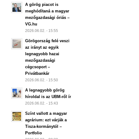
A görög piacot is
meghódítaná a magyar
mezőgazdasági óriás –
VG.hu
2026.06.02. - 15:55
Görögország felé veszi
az irányt az egyik
legnagyobb hazai
mezőgazdasági
cégcsoport –
Privátbankár
2026.06.02. - 15:50
A legnagyobb görög
híroldal is az UBM-ről ír
2026.06.02. - 15:43
Színt vallott a magyar
agrárium: ezt várják a
Tisza-kormánytól –
Portfolio