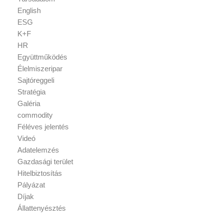
English
ESG
K+F
HR
Együttműködés
Élelmiszeripar
Sajtóreggeli
Stratégia
Galéria
commodity
Féléves jelentés
Videó
Adatelemzés
Gazdasági terület
Hitelbiztosítás
Pályázat
Díjak
Állattenyésztés