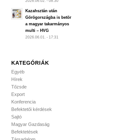
2026.06.02. - 08:30
Kazahsztán után
Görögországba is betör
a magyar takarmányos
multi – HVG
2026.06.01. - 17:31
KATEGÓRIÁK
Egyéb
Hírek
Tőzsde
Export
Konferencia
Befektetői kérdések
Sajtó
Magyar Gazdaság
Befektetések
Társadalom