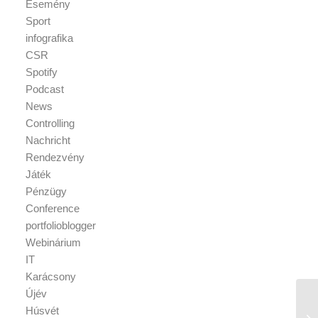
Esemény
Sport
infografika
CSR
Spotify
Podcast
News
Controlling
Nachricht
Rendezvény
Játék
Pénzügy
Conference
portfolioblogger
Webinárium
IT
Karácsony
Újév
Húsvét
Re