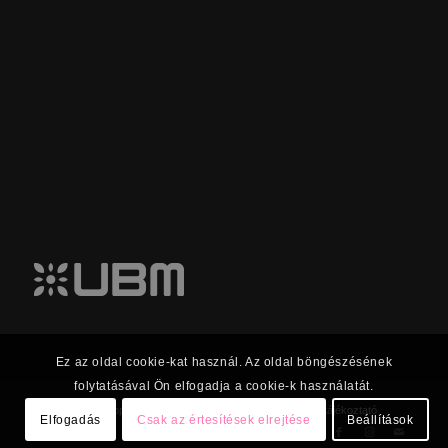
Ez az oldal cookie-kat használ. Az oldal böngészésének
folytatásával Ön elfogadja a cookie-k használatát.
© 2023 UBM Csoport Befektetői kapcsolatok |
Adatkezelési tájékoztató
Elfogadás
Csak az értesítések elrejtése
Beállítások