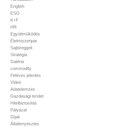
English
ESG
K+F
HR
Együttműködés
Élelmiszeripar
Sajtóreggeli
Stratégia
Galéria
commodity
Féléves jelentés
Videó
Adatelemzés
Gazdasági terület
Hitelbiztosítás
Pályázat
Díjak
Állattenyésztés