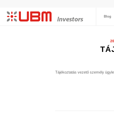
Blog
2
TÁ
Tájékoztatás vezető személy ügylet