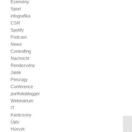
Esemény
Sport
infografika
CSR
Spotify
Podcast
News
Controlling
Nachricht
Rendezvény
Játék
Pénzügy
Conference
portfolioblogger
Webinárium
IT
Karácsony
Újév
Húsvét
Tá