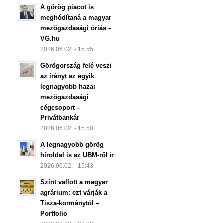
A görög piacot is
meghódítaná a magyar
mezőgazdasági óriás –
VG.hu
2026.06.02. - 15:55
Görögország felé veszi
az irányt az egyik
legnagyobb hazai
mezőgazdasági
cégcsoport –
Privátbankár
2026.06.02. - 15:50
A legnagyobb görög
híroldal is az UBM-ről ír
2026.06.02. - 15:43
Színt vallott a magyar
agrárium: ezt várják a
Tisza-kormánytól –
Portfolio