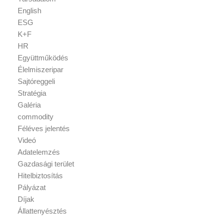
English
ESG
K+F
HR
Együttműködés
Élelmiszeripar
Sajtóreggeli
Stratégia
Galéria
commodity
Féléves jelentés
Videó
Adatelemzés
Gazdasági terület
Hitelbiztosítás
Pályázat
Díjak
Állattenyésztés