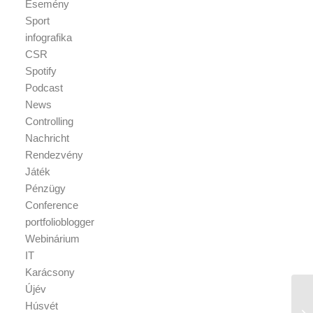
Esemény
Sport
infografika
CSR
Spotify
Podcast
News
Controlling
Nachricht
Rendezvény
Játék
Pénzügy
Conference
portfolioblogger
Webinárium
IT
Karácsony
Újév
Húsvét
Tá