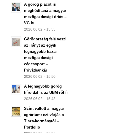
A görög piacot is
meghódítaná a magyar
mezőgazdasági óriás –
VG.hu
2026.06.02. - 15:55
Görögország felé veszi
az irányt az egyik
legnagyobb hazai
mezőgazdasági
cégcsoport –
Privátbankár
2026.06.02. - 15:50
A legnagyobb görög
híroldal is az UBM-ről ír
2026.06.02. - 15:43
Színt vallott a magyar
agrárium: ezt várják a
Tisza-kormánytól –
Portfolio