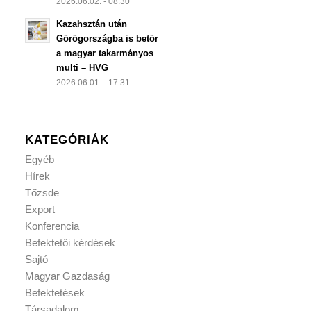
2026.06.02. - 08:30
Kazahsztán után
Görögországba is betör
a magyar takarmányos
multi – HVG
2026.06.01. - 17:31
KATEGÓRIÁK
Egyéb
Hírek
Tőzsde
Export
Konferencia
Befektetői kérdések
Sajtó
Magyar Gazdaság
Befektetések
Társadalom