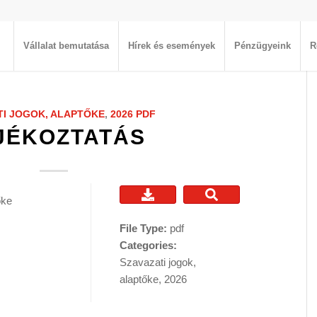
Vállalat bemutatása
Hírek és események
Pénzügyeink
R
TI JOGOK, ALAPTŐKE
,
2026
PDF
JÉKOZTATÁS
őke
File Type:
pdf
Categories:
Szavazati jogok,
alaptőke, 2026