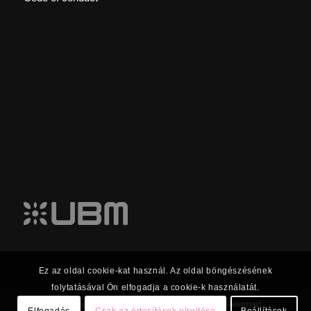
Ez az oldal cookie-kat használ. Az oldal böngészésének
folytatásával Ön elfogadja a cookie-k használatát.
© 2023 UBM Csoport Befektetői kapcsolatok |
Adatkezelési tájékoztató
Elfogadás
Csak az értesítések elrejtése
Beállítások