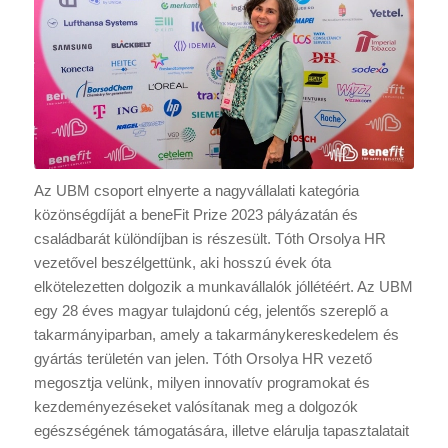
Az UBM csoport elnyerte a nagyvállalati kategória
közönségdíját a beneFit Prize 2023 pályázatán és
családbarát különdíjban is részesült. Tóth Orsolya HR
vezetővel beszélgettünk, aki hosszú évek óta
elkötelezetten dolgozik a munkavállalók jóllétéért. Az UBM
egy 28 éves magyar tulajdonú cég, jelentős szereplő a
takarmányiparban, amely a takarmánykereskedelem és
gyártás területén van jelen. Tóth Orsolya HR vezető
megosztja velünk, milyen innovatív programokat és
kezdeményezéseket valósítanak meg a dolgozók
egészségének támogatására, illetve elárulja tapasztalatait