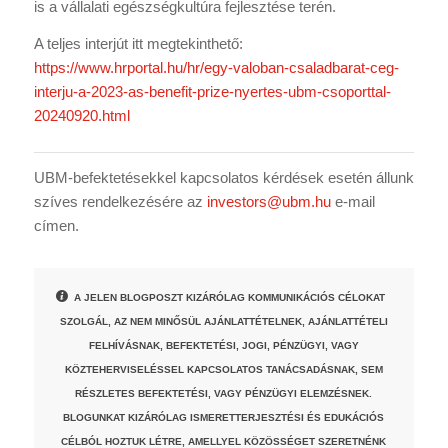
is a vállalati egészségkultúra fejlesztése terén.
A teljes interjút itt megtekinthető:
https://www.hrportal.hu/hr/egy-valoban-csaladbarat-ceg-
interju-a-2023-as-benefit-prize-nyertes-ubm-csoporttal-
20240920.html
UBM-befektetésekkel kapcsolatos kérdések esetén állunk
szíves rendelkezésére az
investors@ubm.hu
e-mail
címen.
A JELEN BLOGPOSZT KIZÁRÓLAG KOMMUNIKÁCIÓS CÉLOKAT
SZOLGÁL, AZ NEM MINŐSÜL AJÁNLATTÉTELNEK, AJÁNLATTÉTELI
FELHÍVÁSNAK, BEFEKTETÉSI, JOGI, PÉNZÜGYI, VAGY
KÖZTEHERVISELÉSSEL KAPCSOLATOS TANÁCSADÁSNAK, SEM
RÉSZLETES BEFEKTETÉSI, VAGY PÉNZÜGYI ELEMZÉSNEK.
BLOGUNKAT KIZÁRÓLAG ISMERETTERJESZTÉSI ÉS EDUKÁCIÓS
CÉLBÓL HOZTUK LÉTRE, AMELLYEL KÖZÖSSÉGET SZERETNÉNK