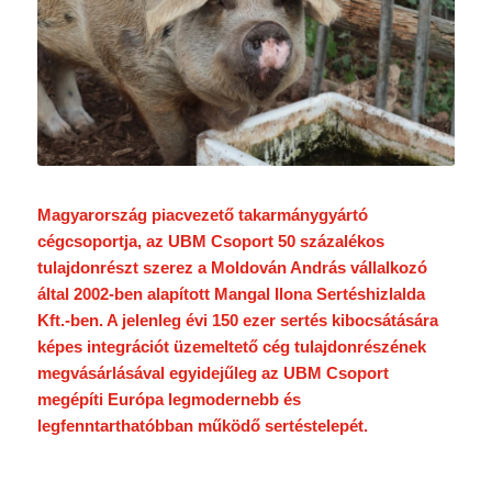
Magyarország piacvezető takarmánygyártó
cégcsoportja, az UBM Csoport 50 százalékos
tulajdonrészt szerez a Moldován András vállalkozó
által 2002-ben alapított Mangal Ilona Sertéshizlalda
Kft.-ben. A jelenleg évi 150 ezer sertés kibocsátására
képes integrációt üzemeltető cég tulajdonrészének
megvásárlásával egyidejűleg az UBM Csoport
megépíti Európa legmodernebb és
legfenntarthatóbban működő sertéstelepét.