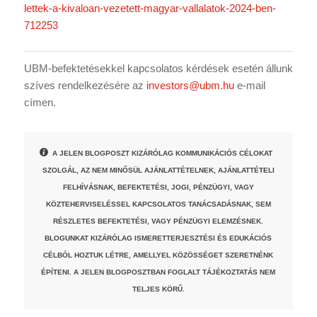
lettek-a-kivaloan-vezetett-magyar-vallalatok-2024-ben-
712253
UBM-befektetésekkel kapcsolatos kérdések esetén állunk
szíves rendelkezésére az
investors@ubm.hu
e-mail
címen.
A JELEN BLOGPOSZT KIZÁRÓLAG KOMMUNIKÁCIÓS CÉLOKAT
SZOLGÁL, AZ NEM MINŐSÜL AJÁNLATTÉTELNEK, AJÁNLATTÉTELI
FELHÍVÁSNAK, BEFEKTETÉSI, JOGI, PÉNZÜGYI, VAGY
KÖZTEHERVISELÉSSEL KAPCSOLATOS TANÁCSADÁSNAK, SEM
RÉSZLETES BEFEKTETÉSI, VAGY PÉNZÜGYI ELEMZÉSNEK.
BLOGUNKAT KIZÁRÓLAG ISMERETTERJESZTÉSI ÉS EDUKÁCIÓS
CÉLBÓL HOZTUK LÉTRE, AMELLYEL KÖZÖSSÉGET SZERETNÉNK
ÉPÍTENI. A JELEN BLOGPOSZTBAN FOGLALT TÁJÉKOZTATÁS NEM
TELJES KÖRŰ.