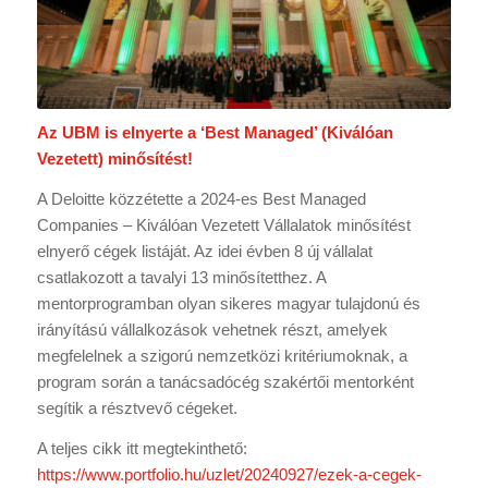
Az UBM is elnyerte a ‘Best Managed’ (Kiválóan
Vezetett) minősítést!
A Deloitte közzétette a 2024-es Best Managed
Companies – Kiválóan Vezetett Vállalatok minősítést
elnyerő cégek listáját. Az idei évben 8 új vállalat
csatlakozott a tavalyi 13 minősítetthez. A
mentorprogramban olyan sikeres magyar tulajdonú és
irányítású vállalkozások vehetnek részt, amelyek
megfelelnek a szigorú nemzetközi kritériumoknak, a
program során a tanácsadócég szakértői mentorként
segítik a résztvevő cégeket.
A teljes cikk itt megtekinthető:
https://www.portfolio.hu/uzlet/20240927/ezek-a-cegek-