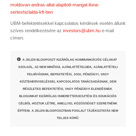
moldovan-andras-altal-alapitott-mangal-ilona-
serteshizlalda-kft-ben
UBM-befektetésekkel kapcsolatos kérdések esetén állunk
szíves rendelkezésére az
investors@ubm.hu
e-mail
címen.
A JELEN BLOGPOSZT KIZÁRÓLAG KOMMUNIKÁCIÓS CÉLOKAT
SZOLGÁL, AZ NEM MINŐSÜL AJÁNLATTÉTELNEK, AJÁNLATTÉTELI
FELHÍVÁSNAK, BEFEKTETÉSI, JOGI, PÉNZÜGYI, VAGY
KÖZTEHERVISELÉSSEL KAPCSOLATOS TANÁCSADÁSNAK, SEM
RÉSZLETES BEFEKTETÉSI, VAGY PÉNZÜGYI ELEMZÉSNEK.
BLOGUNKAT KIZÁRÓLAG ISMERETTERJESZTÉSI ÉS EDUKÁCIÓS
CÉLBÓL HOZTUK LÉTRE, AMELLYEL KÖZÖSSÉGET SZERETNÉNK
ÉPÍTENI. A JELEN BLOGPOSZTBAN FOGLALT TÁJÉKOZTATÁS NEM
TELJES KÖRŰ.