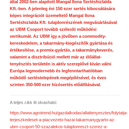
által 2002-ben alapított Mangal Ilona Sertéshizlalda
Kft.-ben. A jelenleg évi 150 ezer sertés kibocsátására
képes integrációt üzemeltető Mangal Ilona
Sertéshizlalda Kft. tulajdonrészének megvásárlásával
az UBM Csoport tovább szélesíti működési
vertikumát. Az UBM így a jövőben a commodity-
kereskedelem, a takarmány-kiegészítők gyártása és
értékesítése, a premix-gyártás, a takarmánykeverés,
valamint a disztribúció mellett már az élőállat-
tenyésztés területén is aktív szereplővé kíván válni
Európa legmodernebb és legfenntarthatóbban
működő sertéstelepének megépítésével, és éves
szinten 350-500 ezer hízósertés előállításával.
A teljes cikk itt olvasható:
https://www.agrotrend.hu/gazdalkodas/allattenyesztes/folytatja-
terjeszkedeset-a-piacvezeto-hazai-takarmanygyarto-az-
ubm-csoport-50-szazalekos-tulajdonreszt-szerez-a-