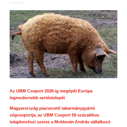
Az UBM Csoport 2026-ig megépíti Európa
legmodernebb sertéstelepét
Magyarország piacvezető takarmánygyártó
cégcsoportja, az UBM Csoport 50 százalékos
tulajdonrészt szerez a Moldován András vállalkozó