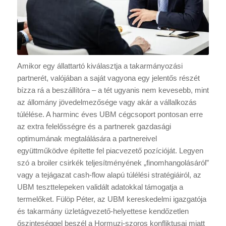
Amikor egy állattartó kiválasztja a takarmányozási
partnerét, valójában a saját vagyona egy jelentős részét
bízza rá a beszállítóra – a tét ugyanis nem kevesebb, mint
az állomány jövedelmezősége vagy akár a vállalkozás
túlélése. A harminc éves UBM cégcsoport pontosan erre
az extra felelősségre és a partnerek gazdasági
optimumának megtalálására a partnereivel
együttműködve építette fel piacvezető pozícióját. Legyen
szó a broiler csirkék teljesítményének „finomhangolásáról”
vagy a tejágazat cash-flow alapú túlélési stratégiáiról, az
UBM teszttelepeken validált adatokkal támogatja a
termelőket. Fülöp Péter, az UBM kereskedelmi igazgatója
és takarmány üzletágvezető-helyettese kendőzetlen
őszinteséggel beszél a Hormuzi-szoros konfliktusai miatt