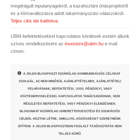
megdrágult inputanyagokról, a kazahsztáni óriásprojektről
és a klímaváltozásra adott takarmányozási válaszokról.
Teljes cikk ide kattintva.
UBM-befektetésekkel kapcsolatos kérdések esetén állunk
szíves rendelkezésére az
investors@ubm.hu
e-mail
címen.
A JELEN BLOGPOSZT KIZÁRÓLAG KOMMUNIKÁCIÓS CÉLOKAT
SZOLGÁL, AZ NEM MINŐSÜL AJÁNLATTÉTELNEK, AJÁNLATTÉTELI
FELHÍVÁSNAK, BEFEKTETÉSI, JOGI, PÉNZÜGYI, VAGY
KÖZTEHERVISELÉSSEL KAPCSOLATOS TANÁCSADÁSNAK, SEM
RÉSZLETES BEFEKTETÉSI, VAGY PÉNZÜGYI ELEMZÉSNEK.
BLOGUNKAT KIZÁRÓLAG ISMERETTERJESZTÉSI ÉS EDUKÁCIÓS
CÉLBÓL HOZTUK LÉTRE, AMELLYEL KÖZÖSSÉGET SZERETNÉNK
ÉPÍTENI. A JELEN BLOGPOSZTBAN FOGLALT TÁJÉKOZTATÁS NEM
TELJES KÖRŰ.