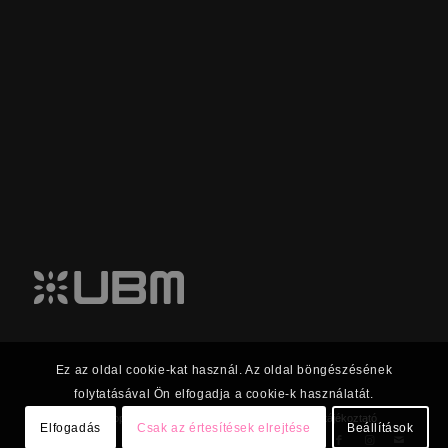
Ez az oldal cookie-kat használ. Az oldal böngészésének
folytatásával Ön elfogadja a cookie-k használatát.
© 2023 UBM Csoport Befektetői kapcsolatok |
Adatkezelési tájékoztató
Elfogadás
Csak az értesítések elrejtése
Beállítások