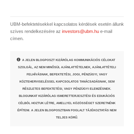
UBM-befektetésekkel kapcsolatos kérdések esetén állunk
szíves rendelkezésére az
investors@ubm.hu
e-mail
címen.
A JELEN BLOGPOSZT KIZÁRÓLAG KOMMUNIKÁCIÓS CÉLOKAT
SZOLGÁL, AZ NEM MINŐSÜL AJÁNLATTÉTELNEK, AJÁNLATTÉTELI
FELHÍVÁSNAK, BEFEKTETÉSI, JOGI, PÉNZÜGYI, VAGY
KÖZTEHERVISELÉSSEL KAPCSOLATOS TANÁCSADÁSNAK, SEM
RÉSZLETES BEFEKTETÉSI, VAGY PÉNZÜGYI ELEMZÉSNEK.
BLOGUNKAT KIZÁRÓLAG ISMERETTERJESZTÉSI ÉS EDUKÁCIÓS
CÉLBÓL HOZTUK LÉTRE, AMELLYEL KÖZÖSSÉGET SZERETNÉNK
ÉPÍTENI. A JELEN BLOGPOSZTBAN FOGLALT TÁJÉKOZTATÁS NEM
TELJES KÖRŰ.