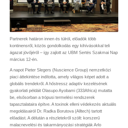
Partnerek határon innen és túlról, előadók több
kontinensről, közös gondolkodás egy kihívásokkal teli
ágazat jövőjéről – így zajlott az UBM Sertés Szakmai Nap
március 12-én.
A napot Pieter Slegers (Nuscience Group) nemzetközi
piaci áttekintése indította, amely világos képet adott a
globális trendekről. A hőstressz adaptív kezelésének
gyakorlati példáit Olasupo Ayobami (333Africa) mutatta
be, elsősorban a trópusi termelési rendszerek
tapasztalataira építve. A toxinok elleni védekezés aktuális
megoldásairól Dr. Radka Borutova (Alltech) tartott
előadást. A délután a részletekről szólt: korszerű
malacnevelési és takarmányozási stratégiák Arlo