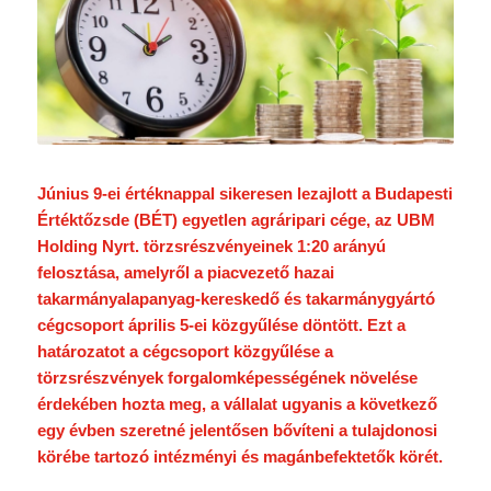
Június 9-ei értéknappal sikeresen lezajlott a Budapesti
Értéktőzsde (BÉT) egyetlen agráripari cége, az UBM
Holding Nyrt. törzsrészvényeinek 1:20 arányú
felosztása, amelyről a piacvezető hazai
takarmányalapanyag-kereskedő és takarmánygyártó
cégcsoport április 5-ei közgyűlése döntött. Ezt a
határozatot a cégcsoport közgyűlése a
törzsrészvények forgalomképességének növelése
érdekében hozta meg, a vállalat ugyanis a következő
egy évben szeretné jelentősen bővíteni a tulajdonosi
körébe tartozó intézményi és magánbefektetők körét.