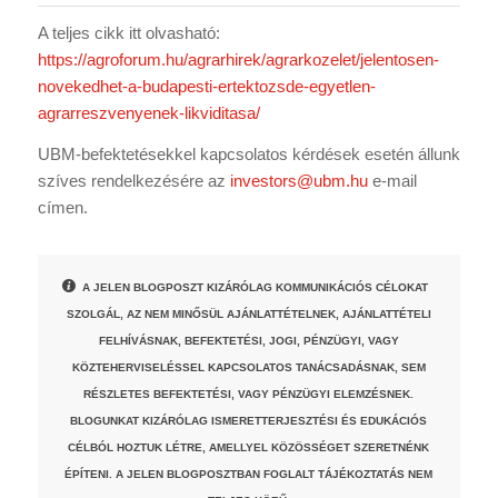
A teljes cikk itt olvasható:
https://agroforum.hu/agrarhirek/agrarkozelet/jelentosen-
novekedhet-a-budapesti-ertektozsde-egyetlen-
agrarreszvenyenek-likviditasa/
UBM-befektetésekkel kapcsolatos kérdések esetén állunk
szíves rendelkezésére az
investors@ubm.hu
e-mail
címen.
A JELEN BLOGPOSZT KIZÁRÓLAG KOMMUNIKÁCIÓS CÉLOKAT
SZOLGÁL, AZ NEM MINŐSÜL AJÁNLATTÉTELNEK, AJÁNLATTÉTELI
FELHÍVÁSNAK, BEFEKTETÉSI, JOGI, PÉNZÜGYI, VAGY
KÖZTEHERVISELÉSSEL KAPCSOLATOS TANÁCSADÁSNAK, SEM
RÉSZLETES BEFEKTETÉSI, VAGY PÉNZÜGYI ELEMZÉSNEK.
BLOGUNKAT KIZÁRÓLAG ISMERETTERJESZTÉSI ÉS EDUKÁCIÓS
CÉLBÓL HOZTUK LÉTRE, AMELLYEL KÖZÖSSÉGET SZERETNÉNK
ÉPÍTENI. A JELEN BLOGPOSZTBAN FOGLALT TÁJÉKOZTATÁS NEM