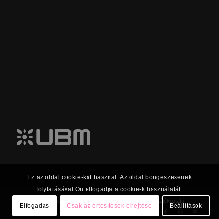
Ez az oldal cookie-kat használ. Az oldal böngészésének
folytatásával Ön elfogadja a cookie-k használatát.
© 2023 UBM Csoport Befektetői kapcsolatok |
Adatkezelési tájékoztató
Elfogadás
Csak az értesítések elrejtése
Beállítások