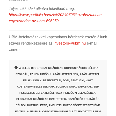
Teljes cikk ide kattintva tekinthető meg:
https://www.portfolio.hu/uzlet/20240703/kazahsztanban-
terjeszkedne-az-ubm-696359
UBM-befektetésekkel kapcsolatos kérdések esetén állunk
szíves rendelkezésére az
investors@ubm.hu
e-mail
címen.
A JELEN BLOGPOSZT KIZÁRÓLAG KOMMUNIKÁCIÓS CÉLOKAT
SZOLGÁL, AZ NEM MINŐSÜL AJÁNLATTÉTELNEK, AJÁNLATTÉTELI
FELHÍVÁSNAK, BEFEKTETÉSI, JOGI, PÉNZÜGYI, VAGY
KÖZTEHERVISELÉSSEL KAPCSOLATOS TANÁCSADÁSNAK, SEM
RÉSZLETES BEFEKTETÉSI, VAGY PÉNZÜGYI ELEMZÉSNEK.
BLOGUNKAT KIZÁRÓLAG ISMERETTERJESZTÉSI ÉS EDUKÁCIÓS
CÉLBÓL HOZTUK LÉTRE, AMELLYEL KÖZÖSSÉGET SZERETNÉNK
ÉPÍTENI. A JELEN BLOGPOSZTBAN FOGLALT TÁJÉKOZTATÁS NEM