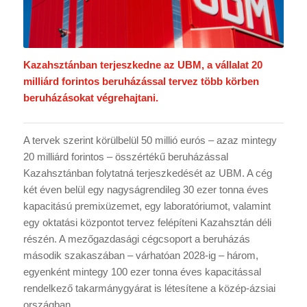
Kazahsztánban terjeszkedne az UBM, a vállalat 20
milliárd forintos beruházással tervez több körben
beruházásokat végrehajtani.
A tervek szerint körülbelül 50 millió eurós – azaz mintegy
20 milliárd forintos – összértékű beruházással
Kazahsztánban folytatná terjeszkedését az UBM. A cég
két éven belül egy nagyságrendileg 30 ezer tonna éves
kapacitású premixüzemet, egy laboratóriumot, valamint
egy oktatási központot tervez felépíteni Kazahsztán déli
részén. A mezőgazdasági cégcsoport a beruházás
második szakaszában – várhatóan 2028-ig – három,
egyenként mintegy 100 ezer tonna éves kapacitással
rendelkező takarmánygyárat is létesítene a közép-ázsiai
országban.