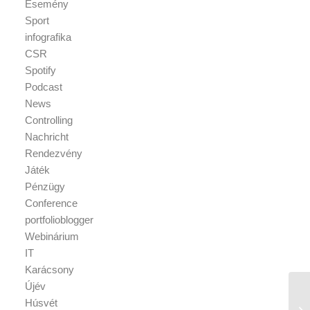
Esemény
Sport
infografika
CSR
Spotify
Podcast
News
Controlling
Nachricht
Rendezvény
Játék
Pénzügy
Conference
portfolioblogger
Webinárium
IT
Karácsony
Újév
Húsvét