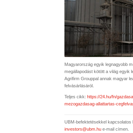
Magyarország egyik legnagyobb m
megállapodást kötött a világ egyi
Agrifirm Grouppal annak magyar leán
felvásárlásáról.
Teljes cikk:
https://24.hu/fn/gazda
mezogazdasag-allattartas-cegfelvas
UBM-befektetésekkel kapcsolatos k
investors@ubm.hu
e-mail címen.