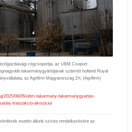
ezőgazdasági cégcsoportja, az UBM Csoport
k legnagyobb takarmánygyártójának számító holland Royal
yvállalata, az Agrifirm Magyarország Zrt. (Agrifirm)
sag/2025/06/05/ubm-takarmany-takarmanygyartas-
arlas-tranzakcio-akvizicio/
érdések esetén állunk szíves rendelkezésére az