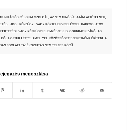
MUNIKÁCIÓS CÉLOKAT SZOLGÁL, AZ NEM MINŐSÜL AJÁNLATTÉTELNEK,
TETÉSI, JOGI, PÉNZÜGYI, VAGY KÖZTEHERVISELÉSSEL KAPCSOLATOS
FEKTETÉSI, VAGY PÉNZÜGYI ELEMZÉSNEK. BLOGUNKAT KIZÁRÓLAG
LBÓL HOZTUK LÉTRE, AMELLYEL KÖZÖSSÉGET SZERETNÉNK ÉPÍTENI. A
BAN FOGLALT TÁJÉKOZTATÁS NEM TELJES KÖRŰ.
ejegyzés megosztása