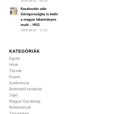
2026.06.02. - 08:30
Kazahsztán után
Görögországba is betör
a magyar takarmányos
multi – HVG
2026.06.01. - 17:31
KATEGÓRIÁK
Egyéb
Hírek
Tőzsde
Export
Konferencia
Befektetői kérdések
Sajtó
Magyar Gazdaság
Befektetések
Társadalom