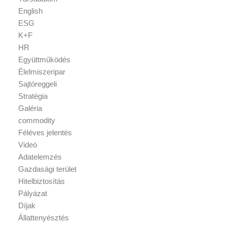
English
ESG
K+F
HR
Együttműködés
Élelmiszeripar
Sajtóreggeli
Stratégia
Galéria
commodity
Féléves jelentés
Videó
Adatelemzés
Gazdasági terület
Hitelbiztosítás
Pályázat
Díjak
Állattenyésztés