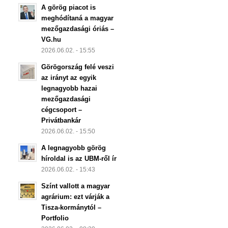
A görög piacot is
meghódítaná a magyar
mezőgazdasági óriás –
VG.hu
2026.06.02. - 15:55
Görögország felé veszi
az irányt az egyik
legnagyobb hazai
mezőgazdasági
cégcsoport –
Privátbankár
2026.06.02. - 15:50
A legnagyobb görög
híroldal is az UBM-ről ír
2026.06.02. - 15:43
Színt vallott a magyar
agrárium: ezt várják a
Tisza-kormánytól –
Portfolio