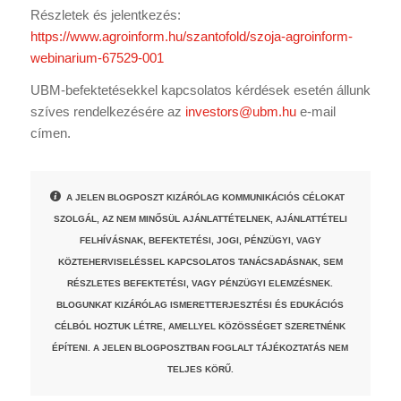
Részletek és jelentkezés:
https://www.agroinform.hu/szantofold/szoja-agroinform-
webinarium-67529-001
UBM-befektetésekkel kapcsolatos kérdések esetén állunk
szíves rendelkezésére az
investors@ubm.hu
e-mail
címen.
A JELEN BLOGPOSZT KIZÁRÓLAG KOMMUNIKÁCIÓS CÉLOKAT
SZOLGÁL, AZ NEM MINŐSÜL AJÁNLATTÉTELNEK, AJÁNLATTÉTELI
FELHÍVÁSNAK, BEFEKTETÉSI, JOGI, PÉNZÜGYI, VAGY
KÖZTEHERVISELÉSSEL KAPCSOLATOS TANÁCSADÁSNAK, SEM
RÉSZLETES BEFEKTETÉSI, VAGY PÉNZÜGYI ELEMZÉSNEK.
BLOGUNKAT KIZÁRÓLAG ISMERETTERJESZTÉSI ÉS EDUKÁCIÓS
CÉLBÓL HOZTUK LÉTRE, AMELLYEL KÖZÖSSÉGET SZERETNÉNK
ÉPÍTENI. A JELEN BLOGPOSZTBAN FOGLALT TÁJÉKOZTATÁS NEM
TELJES KÖRŰ.