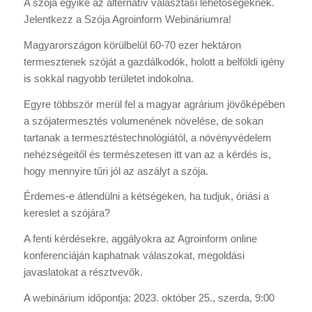
A szója egyike az alternatív választási lehetőségeknek.
Jelentkezz a Szója Agroinform Webináriumra!
Magyarországon körülbelül 60-70 ezer hektáron
termesztenek szóját a gazdálkodók, holott a belföldi igény
is sokkal nagyobb területet indokolna.
Egyre többször merül fel a magyar agrárium jövőképében
a szójatermesztés volumenének növelése, de sokan
tartanak a termesztéstechnológiától, a növényvédelem
nehézségeitől és természetesen itt van az a kérdés is,
hogy mennyire tűri jól az aszályt a szója.
Érdemes-e átlendülni a kétségeken, ha tudjuk, óriási a
kereslet a szójára?
A fenti kérdésekre, aggályokra az Agroinform online
konferenciáján kaphatnak válaszokat, megoldási
javaslatokat a résztvevők.
A webinárium időpontja: 2023. október 25., szerda, 9:00