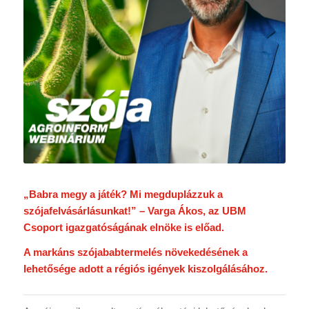
„Babra megy a játék? Mi megduplázzuk a
szójafelvásárlásunkat!” – Varga Ákos, az UBM
Csoport igazgatóságának elnöke is előad.
A markáns szójababtermelés növekedésének a
lehetősége adott a régiós igények kiszolgálásához.