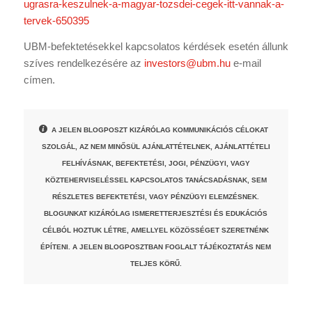
ugrasra-keszulnek-a-magyar-tozsdei-cegek-itt-vannak-a-
tervek-650395
UBM-befektetésekkel kapcsolatos kérdések esetén állunk
szíves rendelkezésére az
investors@ubm.hu
e-mail
címen.
A JELEN BLOGPOSZT KIZÁRÓLAG KOMMUNIKÁCIÓS CÉLOKAT
SZOLGÁL, AZ NEM MINŐSÜL AJÁNLATTÉTELNEK, AJÁNLATTÉTELI
FELHÍVÁSNAK, BEFEKTETÉSI, JOGI, PÉNZÜGYI, VAGY
KÖZTEHERVISELÉSSEL KAPCSOLATOS TANÁCSADÁSNAK, SEM
RÉSZLETES BEFEKTETÉSI, VAGY PÉNZÜGYI ELEMZÉSNEK.
BLOGUNKAT KIZÁRÓLAG ISMERETTERJESZTÉSI ÉS EDUKÁCIÓS
CÉLBÓL HOZTUK LÉTRE, AMELLYEL KÖZÖSSÉGET SZERETNÉNK
ÉPÍTENI. A JELEN BLOGPOSZTBAN FOGLALT TÁJÉKOZTATÁS NEM
TELJES KÖRŰ.