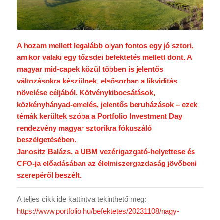
A hozam mellett legalább olyan fontos egy jó sztori,
amikor valaki egy tőzsdei befektetés mellett dönt. A
magyar mid-capek közül többen is jelentős
változásokra készülnek, elsősorban a likviditás
növelése céljából. Kötvénykibocsátások,
közkényhányad-emelés, jelentős beruházások – ezek
témák kerültek szóba a Portfolio Investment Day
rendezvény magyar sztorikra fókuszáló
beszélgetésében.
Janositz Balázs, a UBM vezérigazgató-helyettese és
CFO-ja előadásában az élelmiszergazdaság jövőbeni
szerepéről beszélt.
A teljes cikk ide kattintva tekinthető meg:
https://www.portfolio.hu/befektetes/20231108/nagy-