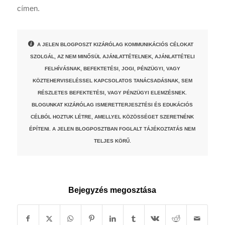
címen.
A JELEN BLOGPOSZT KIZÁRÓLAG KOMMUNIKÁCIÓS CÉLOKAT
SZOLGÁL, AZ NEM MINŐSÜL AJÁNLATTÉTELNEK, AJÁNLATTÉTELI
FELHÍVÁSNAK, BEFEKTETÉSI, JOGI, PÉNZÜGYI, VAGY
KÖZTEHERVISELÉSSEL KAPCSOLATOS TANÁCSADÁSNAK, SEM
RÉSZLETES BEFEKTETÉSI, VAGY PÉNZÜGYI ELEMZÉSNEK.
BLOGUNKAT KIZÁRÓLAG ISMERETTERJESZTÉSI ÉS EDUKÁCIÓS
CÉLBÓL HOZTUK LÉTRE, AMELLYEL KÖZÖSSÉGET SZERETNÉNK
ÉPÍTENI. A JELEN BLOGPOSZTBAN FOGLALT TÁJÉKOZTATÁS NEM
TELJES KÖRŰ.
Bejegyzés megosztása