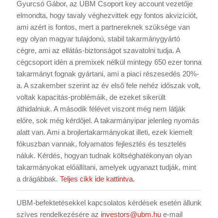
Gyurcsó Gábor, az UBM Csoport key account vezetője
elmondta, hogy tavaly véghezvittek egy fontos akvizíciót,
ami azért is fontos, mert a partnereknek szüksége van
egy olyan magyar tulajdonú, stabil takarmánygyártó
cégre, ami az ellátás-biztonságot szavatolni tudja. A
cégcsoport idén a premixek nélkül mintegy 650 ezer tonna
takarmányt fognak gyártani, ami a piaci részesedés 20%-
a. A szakember szerint az év első fele nehéz időszak volt,
voltak kapacitás-problémáik, de ezeket sikerült
áthidalniuk. A második félévet viszont még nem látják
előre, sok még kérdőjel. A takarmányipar jelenleg nyomás
alatt van. Ami a brojlertakarmányokat illeti, ezek kiemelt
fókuszban vannak, folyamatos fejlesztés és tesztelés
náluk. Kérdés, hogyan tudnak költséghatékonyan olyan
takarmányokat előállítani, amelyek ugyanazt tudják, mint
a drágábbak.
Teljes cikk ide kattintva.
UBM-befektetésekkel kapcsolatos kérdések esetén állunk
szíves rendelkezésére az
investors@ubm.hu
e-mail