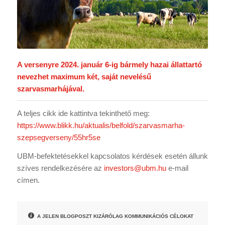
A versenyre 2024. január 6-ig bármely hazai állattartó
nevezhet maximum két, saját nevelésű
szarvasmarhájával.
A teljes cikk ide kattintva tekinthető meg:
https://www.blikk.hu/aktualis/belfold/szarvasmarha-
szepsegverseny/55hr5se
UBM-befektetésekkel kapcsolatos kérdések esetén állunk
szíves rendelkezésére az
investors@ubm.hu
e-mail
címen.
A JELEN BLOGPOSZT KIZÁRÓLAG KOMMUNIKÁCIÓS CÉLOKAT