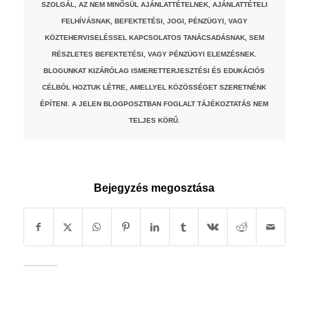
SZOLGÁL, AZ NEM MINŐSÜL AJÁNLATTÉTELNEK, AJÁNLATTÉTELI
FELHÍVÁSNAK, BEFEKTETÉSI, JOGI, PÉNZÜGYI, VAGY
KÖZTEHERVISELÉSSEL KAPCSOLATOS TANÁCSADÁSNAK, SEM
RÉSZLETES BEFEKTETÉSI, VAGY PÉNZÜGYI ELEMZÉSNEK.
BLOGUNKAT KIZÁRÓLAG ISMERETTERJESZTÉSI ÉS EDUKÁCIÓS
CÉLBÓL HOZTUK LÉTRE, AMELLYEL KÖZÖSSÉGET SZERETNÉNK
ÉPÍTENI. A JELEN BLOGPOSZTBAN FOGLALT TÁJÉKOZTATÁS NEM
TELJES KÖRŰ.
Bejegyzés megosztása