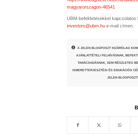
magyarorszagon-46541
UBM-befektetésekkel kapcsolatos k
investors@ubm.hu
e-mail címen.
A JELEN BLOGPOSZT KIZÁRÓLAG KOM
AJÁNLATTÉTELI FELHÍVÁSNAK, BEFEK
TANÁCSADÁSNAK, SEM RÉSZLETES BE
ISMERETTERJESZTÉSI ÉS EDUKÁCIÓS CÉ
JELEN BLOGPOSZT
B