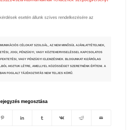
érdések esetén állunk szíves rendelkezésére az
MUNIKÁCIÓS CÉLOKAT SZOLGÁL, AZ NEM MINŐSÜL AJÁNLATTÉTELNEK,
TETÉSI, JOGI, PÉNZÜGYI, VAGY KÖZTEHERVISELÉSSEL KAPCSOLATOS
FEKTETÉSI, VAGY PÉNZÜGYI ELEMZÉSNEK. BLOGUNKAT KIZÁRÓLAG
LBÓL HOZTUK LÉTRE, AMELLYEL KÖZÖSSÉGET SZERETNÉNK ÉPÍTENI. A
BAN FOGLALT TÁJÉKOZTATÁS NEM TELJES KÖRŰ.
ejegyzés megosztása