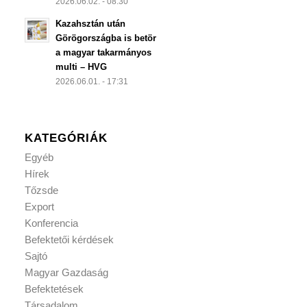
2026.06.02. - 08:30
Kazahsztán után
Görögországba is betör
a magyar takarmányos
multi – HVG
2026.06.01. - 17:31
KATEGÓRIÁK
Egyéb
Hírek
Tőzsde
Export
Konferencia
Befektetői kérdések
Sajtó
Magyar Gazdaság
Befektetések
Társadalom