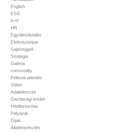
English
ESG
K+F
HR
Együttműködés
Élelmiszeripar
Sajtóreggeli
Stratégia
Galéria
commodity
Féléves jelentés
Videó
Adatelemzés
Gazdasági terület
Hitelbiztosítás
Pályázat
Díjak
Állattenyésztés