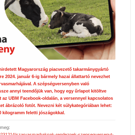
irdetett Magyarország piacvezető takarmánygyártó
e 2024. január 6-ig bármely hazai állattartó nevezhet
rvasmarhájával. A szépségversenyben való
ze annyi teendőjük van, hogy egy űrlapot kitöltve
nt az UBM Facebook-oldalán, a versennyel kapcsolatos
et ábrázoló fotót. Nevezni két súlykategóriában lehet:
0 kilogramm feletti jószágokkal.
ő meg:
t/20231214/szarvasmarhaknak-rendeznek-szepsegversenyt-