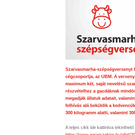
Szarvasmarha-szépségversenyt h
cégcsoportja, az UBM. A versenyr
maximum két, saját nevelésű sza
részvételhez a gazdáknak mindöss
megadják állatuk adatait, valami
felhívás alá beküldik a kedvencük
300 kilogramm alatti, valamint 30
A teljes cikk ide kattintva tekinthet
https://www.agrarszektor.hu/alla