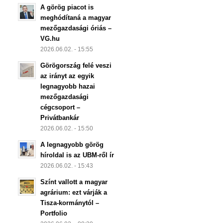
A görög piacot is
meghódítaná a magyar
mezőgazdasági óriás –
VG.hu
2026.06.02. - 15:55
Görögország felé veszi
az irányt az egyik
legnagyobb hazai
mezőgazdasági
cégcsoport –
Privátbankár
2026.06.02. - 15:50
A legnagyobb görög
híroldal is az UBM-ről ír
2026.06.02. - 15:43
Színt vallott a magyar
agrárium: ezt várják a
Tisza-kormánytól –
Portfolio