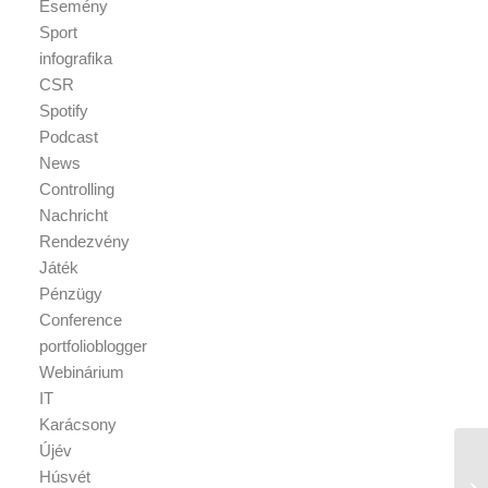
Esemény
Sport
infografika
CSR
Spotify
Podcast
News
Controlling
Nachricht
Rendezvény
Játék
Pénzügy
Conference
portfolioblogger
Webinárium
IT
Karácsony
Újév
Húsvét