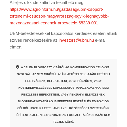
A teljes cikk ide kattintva tekinthető meg:
https://www.agroinform.hu/gazdasag/ubm-csoport-
tortenelmi-csucson-magyarorszag-egyik-legnagyobb-
mezogazdasagi-cegenek-arbevetele-68339-001
UBM-befektetésekkel kapcsolatos kérdések esetén állunk
szíves rendelkezésére az
investors@ubm.hu
e-mail
címen.
A JELEN BLOGPOSZT KIZÁRÓLAG KOMMUNIKÁCIÓS CÉLOKAT
SZOLGÁL, AZ NEM MINŐSÜL AJÁNLATTÉTELNEK, AJÁNLATTÉTELI
FELHÍVÁSNAK, BEFEKTETÉSI, JOGI, PÉNZÜGYI, VAGY
KÖZTEHERVISELÉSSEL KAPCSOLATOS TANÁCSADÁSNAK, SEM
RÉSZLETES BEFEKTETÉSI, VAGY PÉNZÜGYI ELEMZÉSNEK.
BLOGUNKAT KIZÁRÓLAG ISMERETTERJESZTÉSI ÉS EDUKÁCIÓS
CÉLBÓL HOZTUK LÉTRE, AMELLYEL KÖZÖSSÉGET SZERETNÉNK
ÉPÍTENI. A JELEN BLOGPOSZTBAN FOGLALT TÁJÉKOZTATÁS NEM
TELJES KÖRŰ.