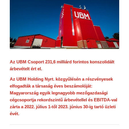
Az UBM Csoport 231,6 milliárd forintos konszolidált
árbevételt ért el.
Az UBM Holding Nyrt. közgyűlésén a részvényesek
elfogadták a társaság éves beszámolóját:
Magyarország egyik legnagyobb mezőgazdasági
cégcsoportja rekordszintű árbevétellel és EBITDA-val
zárta a 2022. július 1-től 2023. június 30-ig tartó üzleti
évét.