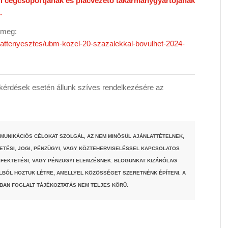
 cégcsoportjának és piacvezető takarmánygyártójának
.
ő meg:
llattenyesztes/ubm-kozel-20-szazalekkal-bovulhet-2024-
érdések esetén állunk szíves rendelkezésére az
MUNIKÁCIÓS CÉLOKAT SZOLGÁL, AZ NEM MINŐSÜL AJÁNLATTÉTELNEK,
TETÉSI, JOGI, PÉNZÜGYI, VAGY KÖZTEHERVISELÉSSEL KAPCSOLATOS
FEKTETÉSI, VAGY PÉNZÜGYI ELEMZÉSNEK. BLOGUNKAT KIZÁRÓLAG
LBÓL HOZTUK LÉTRE, AMELLYEL KÖZÖSSÉGET SZERETNÉNK ÉPÍTENI. A
BAN FOGLALT TÁJÉKOZTATÁS NEM TELJES KÖRŰ.