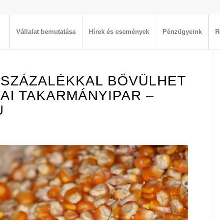
Vállalat bemutatása
Hírek és események
Pénzügyeink
R
0 SZÁZALÉKKAL BŐVÜLHET
ZAI TAKARMÁNYIPAR –
U