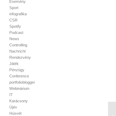
Esemény
Sport
infografika
CSR
Spotify
Podcast
News
Controlling
Nachricht
Rendezvény
Játék
Pénzügy
Conference
portfolioblogger
Webinárium
IT
Karácsony
Újév
Húsvét