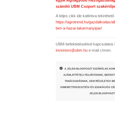
egyik legnagyobb mezőgazdasági
számító UBM Csoport szakértője
A teljes cikk ide kattintva tekinthet
https://agrotrend.hu/gazdalkodas/a
ben-a-hazai-takarmanyipar/
UBM-befektetésekkel kapcsolatos k
investors@ubm.hu
e-mail címen.
A JELEN BLOGPOSZT KIZÁRÓLAG KOM
AJÁNLATTÉTELI FELHÍVÁSNAK, BEFEK
TANÁCSADÁSNAK, SEM RÉSZLETES BE
ISMERETTERJESZTÉSI ÉS EDUKÁCIÓS CÉ
JELEN BLOGPOSZT