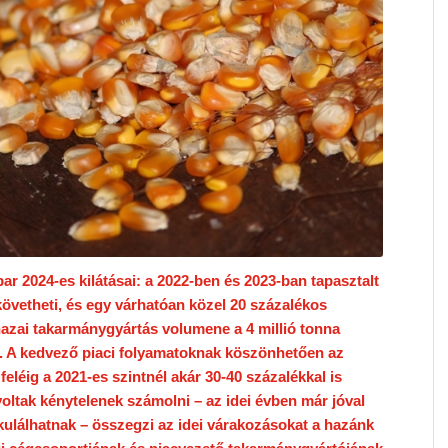
 2024-es kilátásai: a 2022-ben és 2023-ban tapasztalt
övetheti, és egy várhatóan közel 20 százalékos
zai takarmánygyártás volumene a 4 millió tonna
ben. A kedvező piaci folyamatoknak köszönhetően az
ő feléig a 2021-es szintnél akár 30-40 százalékkal is
ltak kénytelenek számolni – az idei évben már jóval
ulálhatnak – összegzi az idei várakozásokat a hazánk