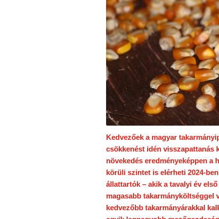
Kedvezőek a magyar takarmányipar
csökkenést idén visszapattanás k
növekedés eredményeképpen a ha
körüli szintet is elérheti 2024-
állattartók – akik a tavalyi év els
magasabb takarmányköltséggel vo
kedvezőbb takarmányárakkal kalk