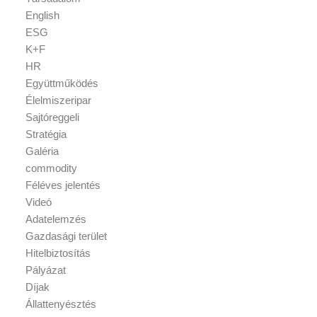
English
ESG
K+F
HR
Együttműködés
Élelmiszeripar
Sajtóreggeli
Stratégia
Galéria
commodity
Féléves jelentés
Videó
Adatelemzés
Gazdasági terület
Hitelbiztosítás
Pályázat
Díjak
Állattenyésztés