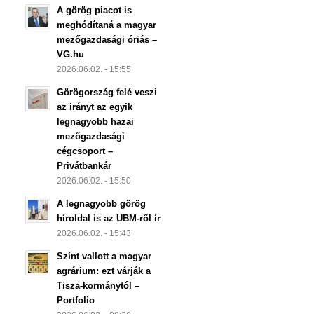
A görög piacot is
meghódítaná a magyar
mezőgazdasági óriás –
VG.hu
2026.06.02. - 15:55
Görögország felé veszi
az irányt az egyik
legnagyobb hazai
mezőgazdasági
cégcsoport –
Privátbankár
2026.06.02. - 15:50
A legnagyobb görög
híroldal is az UBM-ről ír
2026.06.02. - 15:43
Színt vallott a magyar
agrárium: ezt várják a
Tisza-kormánytól –
Portfolio