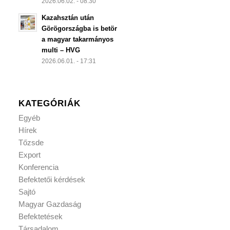
2026.06.02. - 08:30
Kazahsztán után
Görögországba is betör
a magyar takarmányos
multi – HVG
2026.06.01. - 17:31
KATEGÓRIÁK
Egyéb
Hírek
Tőzsde
Export
Konferencia
Befektetői kérdések
Sajtó
Magyar Gazdaság
Befektetések
Társadalom