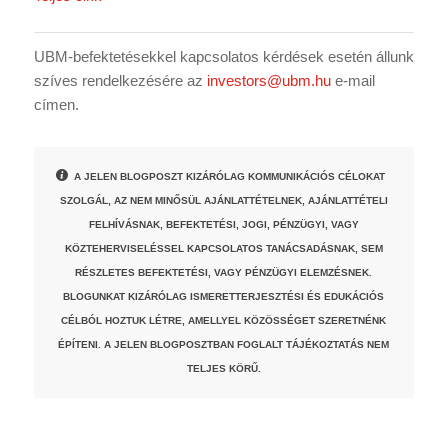
UBM-befektetésekkel kapcsolatos kérdések esetén állunk
szíves rendelkezésére az
investors@ubm.hu
e-mail
címen.
A JELEN BLOGPOSZT KIZÁRÓLAG KOMMUNIKÁCIÓS CÉLOKAT
SZOLGÁL, AZ NEM MINŐSÜL AJÁNLATTÉTELNEK, AJÁNLATTÉTELI
FELHÍVÁSNAK, BEFEKTETÉSI, JOGI, PÉNZÜGYI, VAGY
KÖZTEHERVISELÉSSEL KAPCSOLATOS TANÁCSADÁSNAK, SEM
RÉSZLETES BEFEKTETÉSI, VAGY PÉNZÜGYI ELEMZÉSNEK.
BLOGUNKAT KIZÁRÓLAG ISMERETTERJESZTÉSI ÉS EDUKÁCIÓS
CÉLBÓL HOZTUK LÉTRE, AMELLYEL KÖZÖSSÉGET SZERETNÉNK
ÉPÍTENI. A JELEN BLOGPOSZTBAN FOGLALT TÁJÉKOZTATÁS NEM
TELJES KÖRŰ.