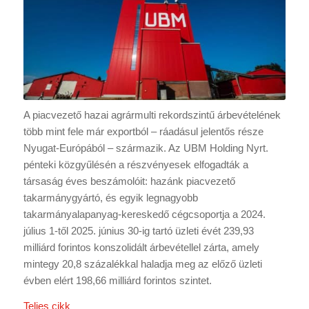
A piacvezető hazai agrármulti rekordszintű árbevételének
több mint fele már exportból – ráadásul jelentős része
Nyugat-Európából – származik. Az UBM Holding Nyrt.
pénteki közgyűlésén a részvényesek elfogadták a
társaság éves beszámolóit: hazánk piacvezető
takarmánygyártó, és egyik legnagyobb
takarmányalapanyag-kereskedő cégcsoportja a 2024.
július 1-től 2025. június 30-ig tartó üzleti évét 239,93
milliárd forintos konszolidált árbevétellel zárta, amely
mintegy 20,8 százalékkal haladja meg az előző üzleti
évben elért 198,66 milliárd forintos szintet.
Teljes cikk