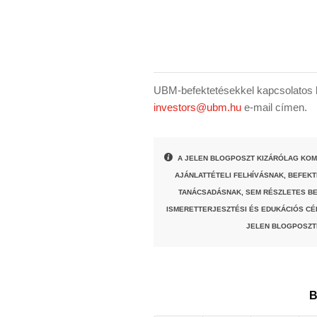
UBM-befektetésekkel kapcsolatos k
investors@ubm.hu
e-mail címen.
A JELEN BLOGPOSZT KIZÁRÓLAG KOM
AJÁNLATTÉTELI FELHÍVÁSNAK, BEFEK
TANÁCSADÁSNAK, SEM RÉSZLETES BE
ISMERETTERJESZTÉSI ÉS EDUKÁCIÓS CÉ
JELEN BLOGPOSZT
B