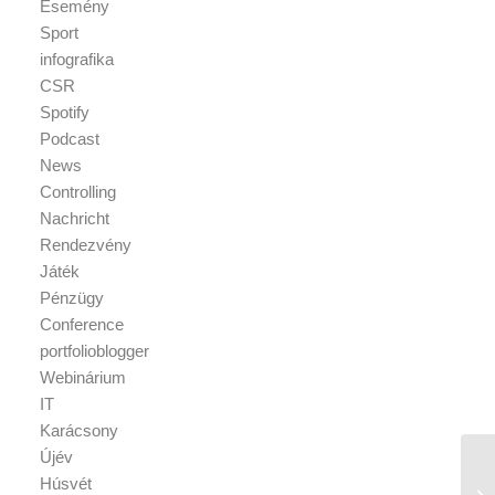
Esemény
Sport
infografika
CSR
Spotify
Podcast
News
Controlling
Nachricht
Rendezvény
Játék
Pénzügy
Conference
portfolioblogger
Webinárium
IT
Karácsony
Újév
Húsvét