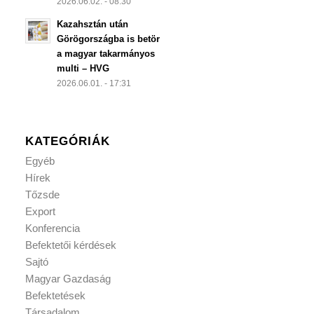
2026.06.02. - 08:30
Kazahsztán után
Görögországba is betör
a magyar takarmányos
multi – HVG
2026.06.01. - 17:31
KATEGÓRIÁK
Egyéb
Hírek
Tőzsde
Export
Konferencia
Befektetői kérdések
Sajtó
Magyar Gazdaság
Befektetések
Társadalom