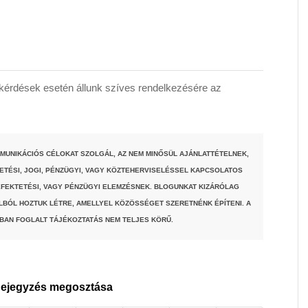
érdések esetén állunk szíves rendelkezésére az
MUNIKÁCIÓS CÉLOKAT SZOLGÁL, AZ NEM MINŐSÜL AJÁNLATTÉTELNEK,
TETÉSI, JOGI, PÉNZÜGYI, VAGY KÖZTEHERVISELÉSSEL KAPCSOLATOS
FEKTETÉSI, VAGY PÉNZÜGYI ELEMZÉSNEK. BLOGUNKAT KIZÁRÓLAG
LBÓL HOZTUK LÉTRE, AMELLYEL KÖZÖSSÉGET SZERETNÉNK ÉPÍTENI. A
BAN FOGLALT TÁJÉKOZTATÁS NEM TELJES KÖRŰ.
ejegyzés megosztása