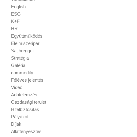
English
ESG
K+F
HR
Együttműködés
Élelmiszeripar
Sajtóreggeli
Stratégia
Galéria
commodity
Féléves jelentés
Videó
Adatelemzés
Gazdasági terület
Hitelbiztosítás
Pályázat
Díjak
Állattenyésztés