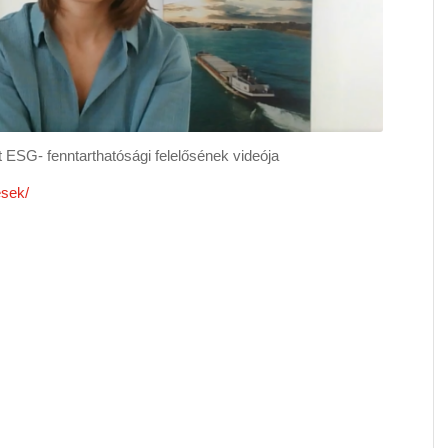
ESG- fenntarthatósági felelősének videója
esek/