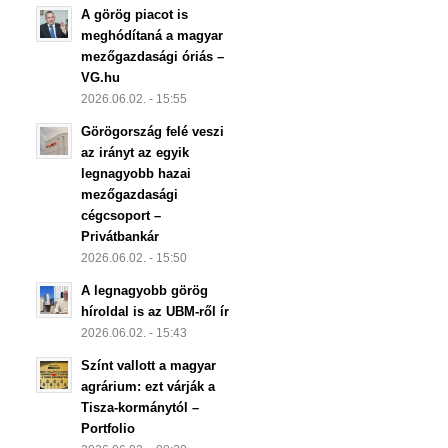
A görög piacot is
meghódítaná a magyar
mezőgazdasági óriás –
VG.hu
2026.06.02. - 15:55
Görögország felé veszi
az irányt az egyik
legnagyobb hazai
mezőgazdasági
cégcsoport –
Privátbankár
2026.06.02. - 15:50
A legnagyobb görög
híroldal is az UBM-ről ír
2026.06.02. - 15:43
Színt vallott a magyar
agrárium: ezt várják a
Tisza-kormánytól –
Portfolio