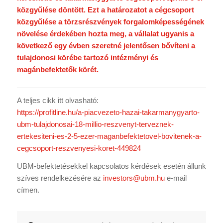
közgyűlése döntött. Ezt a határozatot a cégcsoport
közgyűlése a törzsrészvények forgalomképességének
növelése érdekében hozta meg, a vállalat ugyanis a
következő egy évben szeretné jelentősen bővíteni a
tulajdonosi körébe tartozó intézményi és
magánbefektetők körét.
A teljes cikk itt olvasható:
https://profitline.hu/a-piacvezeto-hazai-takarmanygyarto-
ubm-tulajdonosai-18-millio-reszvenyt-terveznek-
ertekesiteni-es-2-5-ezer-maganbefektetovel-bovitenek-a-
cegcsoport-reszvenyesi-koret-449824
UBM-befektetésekkel kapcsolatos kérdések esetén állunk
szíves rendelkezésére az
investors@ubm.hu
e-mail
címen.