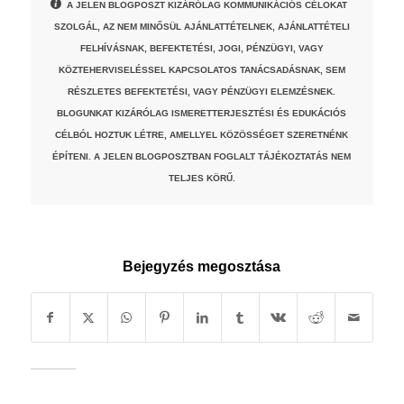
A JELEN BLOGPOSZT KIZÁRÓLAG KOMMUNIKÁCIÓS CÉLOKAT
SZOLGÁL, AZ NEM MINŐSÜL AJÁNLATTÉTELNEK, AJÁNLATTÉTELI
FELHÍVÁSNAK, BEFEKTETÉSI, JOGI, PÉNZÜGYI, VAGY
KÖZTEHERVISELÉSSEL KAPCSOLATOS TANÁCSADÁSNAK, SEM
RÉSZLETES BEFEKTETÉSI, VAGY PÉNZÜGYI ELEMZÉSNEK.
BLOGUNKAT KIZÁRÓLAG ISMERETTERJESZTÉSI ÉS EDUKÁCIÓS
CÉLBÓL HOZTUK LÉTRE, AMELLYEL KÖZÖSSÉGET SZERETNÉNK
ÉPÍTENI. A JELEN BLOGPOSZTBAN FOGLALT TÁJÉKOZTATÁS NEM
TELJES KÖRŰ.
Bejegyzés megosztása