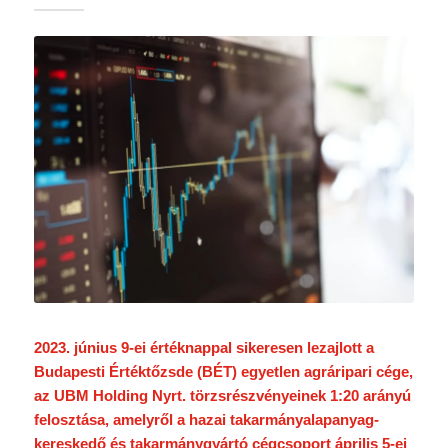
2023. június 9-ei értéknappal sikeresen lezajlott a
Budapesti Értéktőzsde (BÉT) egyetlen agráripari cége,
az UBM Holding Nyrt. törzsrészvényeinek 1:20 arányú
felosztása, amelyről a hazai takarmányalapanyag-
kereskedő és takarmánygyártó cégcsoport április 5-ei