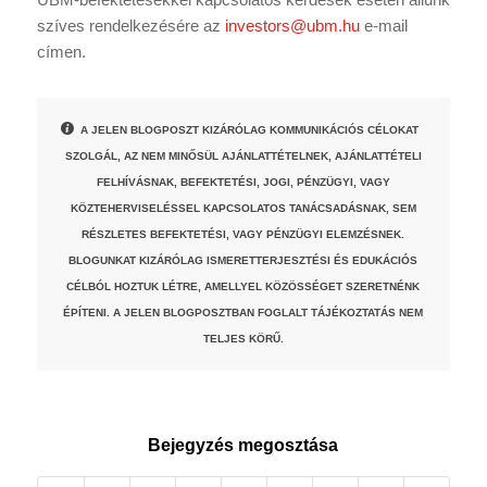
szíves rendelkezésére az
investors@ubm.hu
e-mail
címen.
A JELEN BLOGPOSZT KIZÁRÓLAG KOMMUNIKÁCIÓS CÉLOKAT
SZOLGÁL, AZ NEM MINŐSÜL AJÁNLATTÉTELNEK, AJÁNLATTÉTELI
FELHÍVÁSNAK, BEFEKTETÉSI, JOGI, PÉNZÜGYI, VAGY
KÖZTEHERVISELÉSSEL KAPCSOLATOS TANÁCSADÁSNAK, SEM
RÉSZLETES BEFEKTETÉSI, VAGY PÉNZÜGYI ELEMZÉSNEK.
BLOGUNKAT KIZÁRÓLAG ISMERETTERJESZTÉSI ÉS EDUKÁCIÓS
CÉLBÓL HOZTUK LÉTRE, AMELLYEL KÖZÖSSÉGET SZERETNÉNK
ÉPÍTENI. A JELEN BLOGPOSZTBAN FOGLALT TÁJÉKOZTATÁS NEM
TELJES KÖRŰ.
Bejegyzés megosztása