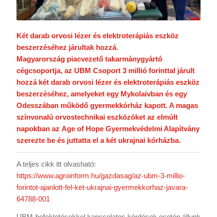
Két darab orvosi lézer és elektroterápiás eszköz
beszerzéséhez járultak hozzá.
Magyarország piacvezető takarmánygyártó
cégcsoportja, az UBM Csoport 3 millió forinttal járult
hozzá két darab orvosi lézer és elektroterápiás eszköz
beszerzéséhez, amelyeket egy Mykolaivban és egy
Odesszában működő gyermekkórház kapott. A magas
színvonalú orvostechnikai eszközöket az elmúlt
napokban az
Age of Hope Gyermekvédelmi Alapítvány
szerezte be és juttatta el a két ukrajnai kórházba.
A teljes cikk itt olvasható:
https://www.agroinform.hu/gazdasag/az-ubm-3-millio-
forintot-ajanlott-fel-ket-ukrajnai-gyermekkorhaz-javara-
64788-001
UBM-befektetésekkel kapcsolatos kérdések esetén állunk