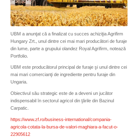
UBM a anunţat că a finalizat cu succes achiziţia Agrifirm
Hungary Zrt., unul dintre cei mai mari producători de furaje
din lume, parte a grupului olandez Royal Agrifirm, notează
Portfolio.
UBM este producătorul principal de furaje şi unul dintre cei
mai mari comercianţi de ingrediente pentru furaje din
Ungaria.
Obiectivul său strategic este de a deveni un jucător
indispensabil în sectorul agricol din ţările din Bazinul
Carpatic.
https://www.zf.ro/business-
international/compania-
agricola-cotata-la-bursa-de-
valori-maghiara-a-facut-o-
22905612