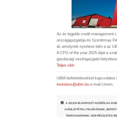
Az év legjobb credit management cs
országigazgatója és Szentirmay P
át, amelynek nyertese idén a az U
A CFO of the year 2025 díjat a sza
gazdasági vezérigazgató-helyettese
Teljes cikk
UBM-befektetésekkel kapcsolatos k
investors@ubm.hu
e-mail címen.
A JELEN BLOGPOSZT KIZÁRÓLAG KOM
AJÁNLATTÉTELI FELHÍVÁSNAK, BEFEK
TANÁCSADÁSNAK, SEM RÉSZLETES BE