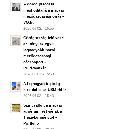
A görög piacot is
meghódítaná a magyar
mezőgazdasági óriás –
VG.hu
2026.06.02. - 15:55
Görögország felé veszi
az irányt az egyik
legnagyobb hazai
mezőgazdasági
cégcsoport –
Privátbankár
2026.06.02. - 15:50
A legnagyobb görög
híroldal is az UBM-ről ír
2026.06.02. - 15:43
Színt vallott a magyar
agrárium: ezt várják a
Tisza-kormánytól –
Portfolio