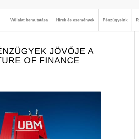
Vállalat bemutatása
Hírek és események
Pénzügyeink
R
ÉNZÜGYEK JÖVŐJE A
TURE OF FINANCE
N