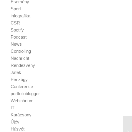
Esemény
Sport
infografika
CSR
Spotify
Podcast
News
Controlling
Nachricht
Rendezvény
Játék
Pénzügy
Conference
portfolioblogger
Webinárium
IT
Karácsony
Újév
Húsvét