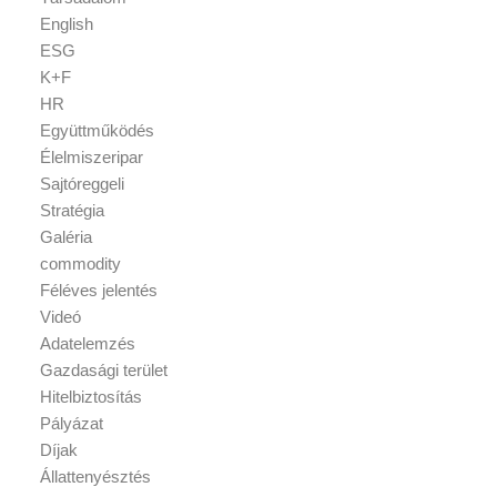
English
ESG
K+F
HR
Együttműködés
Élelmiszeripar
Sajtóreggeli
Stratégia
Galéria
commodity
Féléves jelentés
Videó
Adatelemzés
Gazdasági terület
Hitelbiztosítás
Pályázat
Díjak
Állattenyésztés