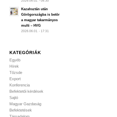
2026.06.02. - 08:30
Kazahsztán után
Görögországba is betör
a magyar takarmányos
multi – HVG
2026.06.01. - 17:31
KATEGÓRIÁK
Egyéb
Hírek
Tőzsde
Export
Konferencia
Befektetői kérdések
Sajtó
Magyar Gazdaság
Befektetések
Társadalom