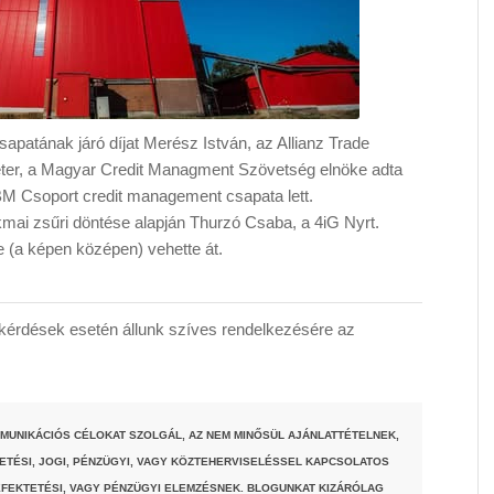
apatának járó díjat Merész István, az Allianz Trade
éter, a Magyar Credit Managment Szövetség elnöke adta
BM Csoport credit management csapata lett.
kmai zsűri döntése alapján Thurzó Csaba, a 4iG Nyrt.
 (a képen középen) vehette át.
érdések esetén állunk szíves rendelkezésére az
MUNIKÁCIÓS CÉLOKAT SZOLGÁL, AZ NEM MINŐSÜL AJÁNLATTÉTELNEK,
TETÉSI, JOGI, PÉNZÜGYI, VAGY KÖZTEHERVISELÉSSEL KAPCSOLATOS
FEKTETÉSI, VAGY PÉNZÜGYI ELEMZÉSNEK. BLOGUNKAT KIZÁRÓLAG