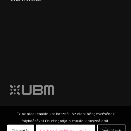
Ez az oldal cookie-kat használ. Az oldal böngészésének
folytatásával Ön elfogadja a cookie-k használatát.
© 2023 UBM Csoport Befektetői kapcsolatok |
Adatkezelési tájékoztató
Elfogadás
Csak az értesítések elrejtése
Beállítások