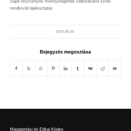
Saját részvények mennyiségének változásáról szóló
rendkívüli tájékoztatás
2024.08.30.
Bejegyzés megosztása
Magatartási és Etikai Kódex