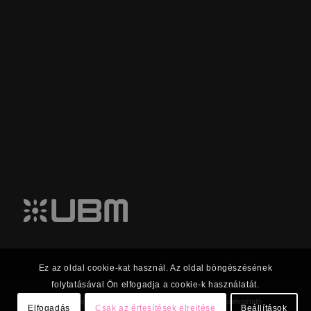
Ez az oldal cookie-kat használ. Az oldal böngészésének
folytatásával Ön elfogadja a cookie-k használatát.
© 2023 UBM Csoport Befektetői kapcsolatok |
Adatkezelési tájékoztató
Elfogadás
Csak az értesítések elrejtése
Beállítások