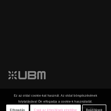
Ez az oldal cookie-kat használ. Az oldal böngészésének
folytatásával Ön elfogadja a cookie-k használatát.
© 2023 UBM Csoport Befektetői kapcsolatok |
Adatkezelési tájékoztató
Elfogadás
Csak az értesítések elrejtése
Beállítások