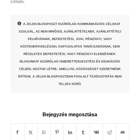
címen.
A JELEN BLOGPOSZT KIZÁRÓLAG KOMMUNIKÁCIÓS CÉLOKAT
SZOLGÁL, AZ NEM MINŐSÜL AJÁNLATTÉTELNEK, AJÁNLATTÉTELI
FELHÍVÁSNAK, BEFEKTETÉSI, JOGI, PÉNZÜGYI, VAGY
KÖZTEHERVISELÉSSEL KAPCSOLATOS TANÁCSADÁSNAK, SEM
RÉSZLETES BEFEKTETÉSI, VAGY PÉNZÜGYI ELEMZÉSNEK.
BLOGUNKAT KIZÁRÓLAG ISMERETTERJESZTÉSI ÉS EDUKÁCIÓS
CÉLBÓL HOZTUK LÉTRE, AMELLYEL KÖZÖSSÉGET SZERETNÉNK
ÉPÍTENI. A JELEN BLOGPOSZTBAN FOGLALT TÁJÉKOZTATÁS NEM
TELJES KÖRŰ.
Bejegyzés megosztása