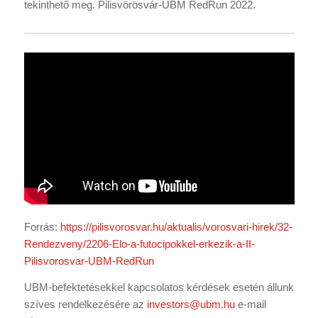
tekinthető meg. Pilisvörösvár-UBM RedRun 2022.
Forrás:
https://pilisvorosvar.hu/
aktualis/vorosvari-hirek/32-
Rendezveny/2206-Elo-a-
futocipokkel-erkezik-a-II-
Pilisvorosvar-UBM-RedRun
UBM-befektetésekkel kapcsolatos kérdések esetén állunk
szíves rendelkezésére az
investors@ubm.hu
e-mail