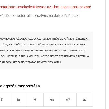
enntarthato-novekedest-tervez-az-ubm-cegcsoport-promo/
érdések esetén állunk szíves rendelkezésére az
MUNIKÁCIÓS CÉLOKAT SZOLGÁL, AZ NEM MINŐSÜL AJÁNLATTÉTELNEK,
TETÉSI, JOGI, PÉNZÜGYI, VAGY KÖZTEHERVISELÉSSEL KAPCSOLATOS
FEKTETÉSI, VAGY PÉNZÜGYI ELEMZÉSNEK. BLOGUNKAT KIZÁRÓLAG
LBÓL HOZTUK LÉTRE, AMELLYEL KÖZÖSSÉGET SZERETNÉNK ÉPÍTENI. A
BAN FOGLALT TÁJÉKOZTATÁS NEM TELJES KÖRŰ.
ejegyzés megosztása