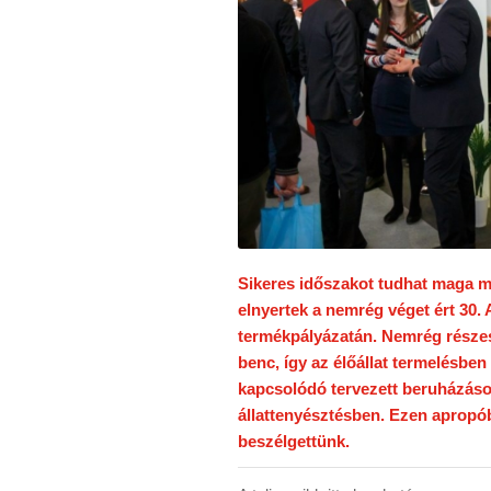
Sikeres időszakot tudhat maga mö
elnyertek a nemrég véget ért 30.
termékpályázatán. Nemrég részese
benc, így az élőállat termelésben
kapcsolódó tervezett beruházások
állattenyésztésben. Ezen apropó
beszélgettünk.