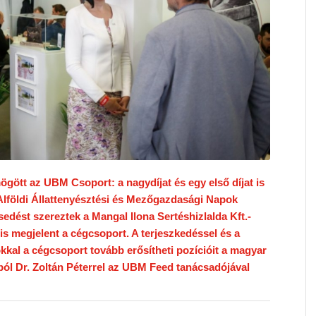
gött az UBM Csoport: a nagydíjat és egy első díjat is
 Alföldi Állattenyésztési és Mezőgazdasági Napok
dést szereztek a Mangal Ilona Sertéshizlalda Kft.-
 is megjelent a cégcsoport. A terjeszkedéssel és a
kal a cégcsoport tovább erősítheti pozícióit a magyar
ból Dr. Zoltán Péterrel az UBM Feed tanácsadójával