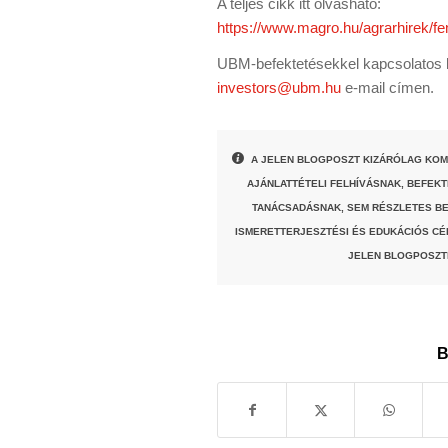
A teljes cikk itt olvasható:
https://www.magro.hu/agrarhirek/f
UBM-befektetésekkel kapcsolatos k
investors@ubm.hu
e-mail címen.
A JELEN BLOGPOSZT KIZÁRÓLAG KOM
AJÁNLATTÉTELI FELHÍVÁSNAK, BEFEK
TANÁCSADÁSNAK, SEM RÉSZLETES BE
ISMERETTERJESZTÉSI ÉS EDUKÁCIÓS CÉ
JELEN BLOGPOSZT
B