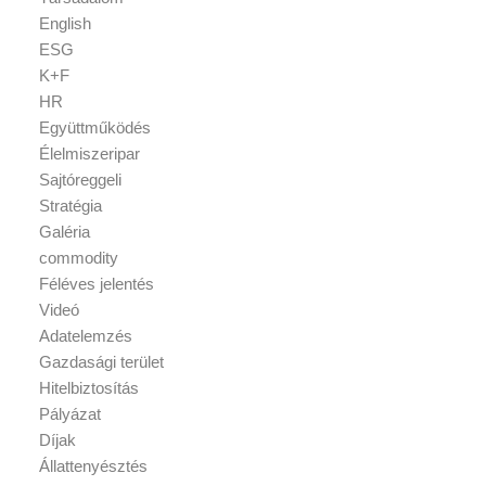
English
ESG
K+F
HR
Együttműködés
Élelmiszeripar
Sajtóreggeli
Stratégia
Galéria
commodity
Féléves jelentés
Videó
Adatelemzés
Gazdasági terület
Hitelbiztosítás
Pályázat
Díjak
Állattenyésztés