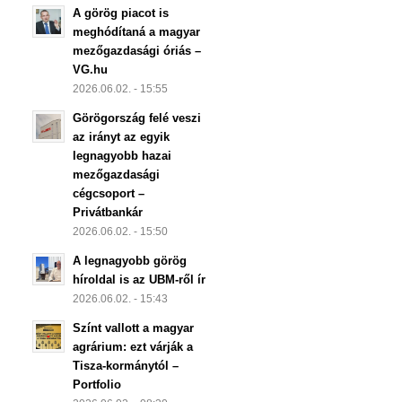
A görög piacot is
meghódítaná a magyar
mezőgazdasági óriás –
VG.hu
2026.06.02. - 15:55
Görögország felé veszi
az irányt az egyik
legnagyobb hazai
mezőgazdasági
cégcsoport –
Privátbankár
2026.06.02. - 15:50
A legnagyobb görög
híroldal is az UBM-ről ír
2026.06.02. - 15:43
Színt vallott a magyar
agrárium: ezt várják a
Tisza-kormánytól –
Portfolio