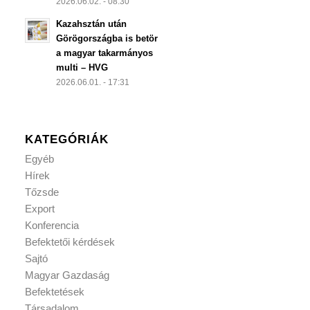
2026.06.02. - 08:30
Kazahsztán után
Görögországba is betör
a magyar takarmányos
multi – HVG
2026.06.01. - 17:31
KATEGÓRIÁK
Egyéb
Hírek
Tőzsde
Export
Konferencia
Befektetői kérdések
Sajtó
Magyar Gazdaság
Befektetések
Társadalom