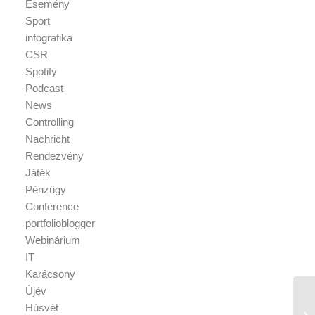
Esemény
Sport
infografika
CSR
Spotify
Podcast
News
Controlling
Nachricht
Rendezvény
Játék
Pénzügy
Conference
portfolioblogger
Webinárium
IT
Karácsony
Újév
Húsvét