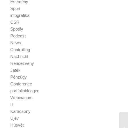
Esemény
Sport
infografika
CSR
Spotify
Podcast
News
Controlling
Nachricht
Rendezvény
Játék
Pénzügy
Conference
portfolioblogger
Webinárium
IT
Karácsony
Újév
Húsvét