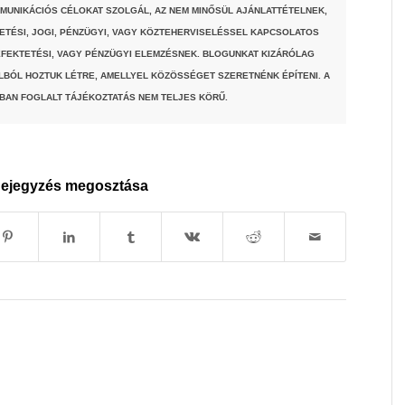
MUNIKÁCIÓS CÉLOKAT SZOLGÁL, AZ NEM MINŐSÜL AJÁNLATTÉTELNEK,
TETÉSI, JOGI, PÉNZÜGYI, VAGY KÖZTEHERVISELÉSSEL KAPCSOLATOS
FEKTETÉSI, VAGY PÉNZÜGYI ELEMZÉSNEK. BLOGUNKAT KIZÁRÓLAG
LBÓL HOZTUK LÉTRE, AMELLYEL KÖZÖSSÉGET SZERETNÉNK ÉPÍTENI. A
BAN FOGLALT TÁJÉKOZTATÁS NEM TELJES KÖRŰ.
ejegyzés megosztása