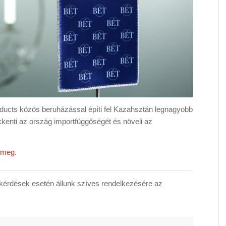
cts közös beruházással építi fel Kazahsztán legnagyobb
kenti az ország importfüggőségét és növeli az
ő meg.
érdések esetén állunk szíves rendelkezésére az