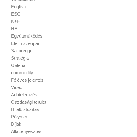
English
ESG
K+F
HR
Együttműködés
Élelmiszeripar
Sajtóreggeli
Stratégia
Galéria
commodity
Féléves jelentés
Videó
Adatelemzés
Gazdasági terület
Hitelbiztosítás
Pályázat
Díjak
Állattenyésztés