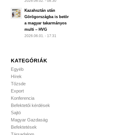
2026.06.02. - 08:30
Kazahsztán után
Görögországba is betör
a magyar takarmányos
multi – HVG
2026.06.01. - 17:31
KATEGÓRIÁK
Egyéb
Hírek
Tőzsde
Export
Konferencia
Befektetői kérdések
Sajtó
Magyar Gazdaság
Befektetések
Társadalom