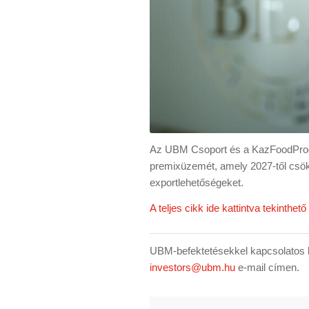
Az UBM Csoport és a KazFoodProdu
premixüzemét, amely 2027-től csök
exportlehetőségeket.
A teljes cikk ide kattintva tekinthet
UBM-befektetésekkel kapcsolatos k
investors@ubm.hu
e-mail címen.