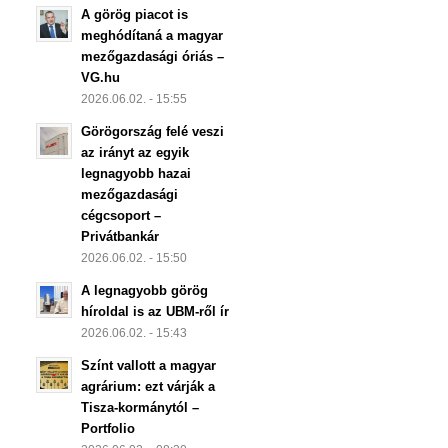
A görög piacot is
meghódítaná a magyar
mezőgazdasági óriás –
VG.hu
2026.06.02. - 15:55
Görögország felé veszi
az irányt az egyik
legnagyobb hazai
mezőgazdasági
cégcsoport –
Privátbankár
2026.06.02. - 15:50
A legnagyobb görög
híroldal is az UBM-ről ír
2026.06.02. - 15:43
Színt vallott a magyar
agrárium: ezt várják a
Tisza-kormánytól –
Portfolio