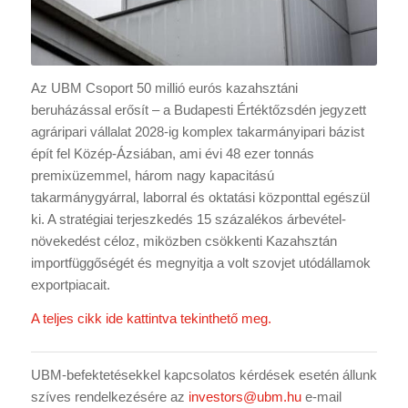
Az UBM Csoport 50 millió eurós kazahsztáni
beruházással erősít – a Budapesti Értéktőzsdén jegyzett
agráripari vállalat 2028-ig komplex takarmányipari bázist
épít fel Közép-Ázsiában, ami évi 48 ezer tonnás
premixüzemmel, három nagy kapacitású
takarmánygyárral, laborral és oktatási központtal egészül
ki. A stratégiai terjeszkedés 15 százalékos árbevétel-
növekedést céloz, miközben csökkenti Kazahsztán
importfüggőségét és megnyitja a volt szovjet utódállamok
exportpiacait.
A teljes cikk ide kattintva tekinthető meg.
UBM-befektetésekkel kapcsolatos kérdések esetén állunk
szíves rendelkezésére az
investors@ubm.hu
e-mail