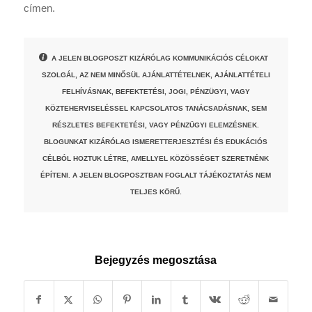
címen.
A JELEN BLOGPOSZT KIZÁRÓLAG KOMMUNIKÁCIÓS CÉLOKAT
SZOLGÁL, AZ NEM MINŐSÜL AJÁNLATTÉTELNEK, AJÁNLATTÉTELI
FELHÍVÁSNAK, BEFEKTETÉSI, JOGI, PÉNZÜGYI, VAGY
KÖZTEHERVISELÉSSEL KAPCSOLATOS TANÁCSADÁSNAK, SEM
RÉSZLETES BEFEKTETÉSI, VAGY PÉNZÜGYI ELEMZÉSNEK.
BLOGUNKAT KIZÁRÓLAG ISMERETTERJESZTÉSI ÉS EDUKÁCIÓS
CÉLBÓL HOZTUK LÉTRE, AMELLYEL KÖZÖSSÉGET SZERETNÉNK
ÉPÍTENI. A JELEN BLOGPOSZTBAN FOGLALT TÁJÉKOZTATÁS NEM
TELJES KÖRŰ.
Bejegyzés megosztása