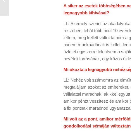
UBM Csoport – Trend
A siker az esetek többségében ne
FM
legnagyobb kihívásai?
LL: Személy szerint az akadályokat 
részében, tehát több mint 10 éven k
lettem, meg kellett változtatnom 
hanem munkaadónak is kellett lenn
üzletet egyszerre tekintsem a sajá
bevételi forrásának, egy közös üzle
Mi okozta a legnagyobb nehézsé
LL: Nehéz volt számomra az elmúlt 
megtaláljam azokat az embereket, 
vállalattal maradnak, akikkel együ
amikor pénzt veszítesz és amikor p
a fix pontnak maradnod ugyanazzal
Mi volt az a pont, amikor mérföld
gondolkodási sémáján változtat