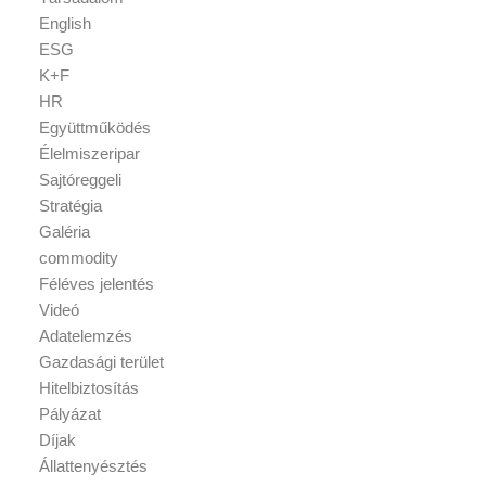
English
ESG
K+F
HR
Együttműködés
Élelmiszeripar
Sajtóreggeli
Stratégia
Galéria
commodity
Féléves jelentés
Videó
Adatelemzés
Gazdasági terület
Hitelbiztosítás
Pályázat
Díjak
Állattenyésztés