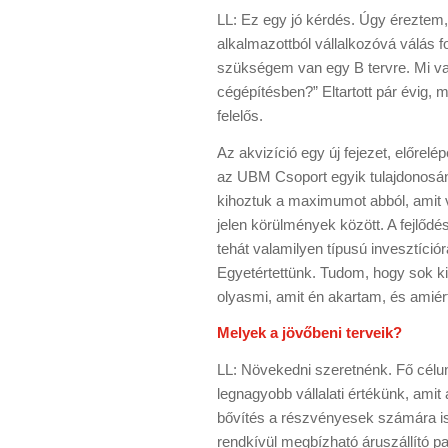
LL: Ez egy jó kérdés. Úgy éreztem
alkalmazottból vállalkozóvá válás 
szükségem van egy B tervre. Mi va
cégépítésben?” Eltartott pár évig, 
felelős.
Az akvizíció egy új fejezet, előrel
az UBM Csoport egyik tulajdonosán
kihoztuk a maximumot abból, amit v
jelen körülmények között. A fejlődé
tehát valamilyen típusú invesztíció
Egyetértettünk. Tudom, hogy sok k
olyasmi, amit én akartam, és amiért
Melyek a jövőbeni terveik?
LL: Növekedni szeretnénk. Fő célu
legnagyobb vállalati értékünk, amit 
bővítés a részvényesek számára is 
rendkívül megbízható áruszállító p