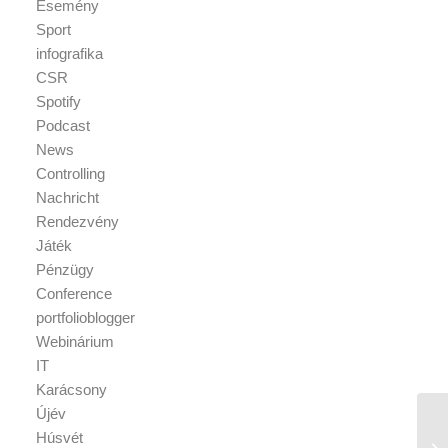
Esemény
Sport
infografika
CSR
Spotify
Podcast
News
Controlling
Nachricht
Rendezvény
Játék
Pénzügy
Conference
portfolioblogger
Webinárium
IT
Karácsony
Újév
Húsvét