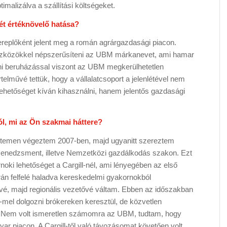
ptimalizálva a szállítási költségeket.
ét értéknövelő hatása?
ereplőként jelent meg a román agrárgazdasági piacon.
szközökkel népszerűsíteni az UBM márkanevet, ami hamar
ani beruházással viszont az UBM megkerülhetetlen
elművé tettük, hogy a vállalatcsoport a jelenlétével nem
lehetőséget kíván kihasználni, hanem jelentős gazdasági
ról, mi az Ön szakmai háttere?
etemen végeztem 2007-ben, majd ugyanitt szereztem
enedzsment, illetve Nemzetközi gazdálkodás szakon. Ezt
oki lehetőséget a Cargill-nél, ami lényegében az első
rán felfelé haladva kereskedelmi gyakornokból
é, majd regionális vezetővé váltam. Ebben az időszakban
el dolgozni brókereken keresztül, de közvetlen
al. Nem volt ismeretlen számomra az UBM, tudtam, hogy
ar piacon. A Cargill-től való távozásomat követően volt