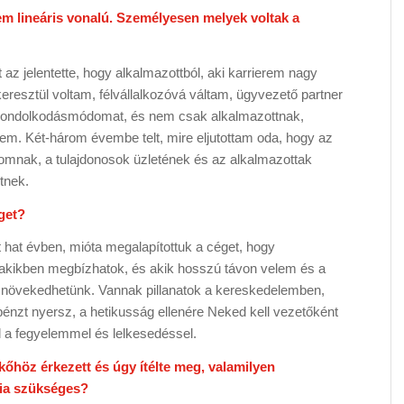
m lineáris vonalú. Személyesen melyek voltak a
az jelentette, hogy alkalmazottból, aki karrierem nagy
eresztül voltam, félvállalkozóvá váltam, ügyvezető partner
a gondolkodásmódomat, és nem csak alkalmazottnak,
em. Két-három évembe telt, mire eljutottam oda, hogy az
tomnak, a tulajdonosok üzletének és az alkalmazottak
tnek.
get?
hat évben, mióta megalapítottuk a céget, hogy
akikben megbízhatok, és akik hosszú távon velem és a
tt növekedhetünk. Vannak pillanatok a kereskedelemben,
énzt nyersz, a hetikusság ellenére Neked kell vezetőként
 a fegyelemmel és lelkesedéssel.
kőhöz érkezett és úgy ítélte meg, valamilyen
nia szükséges?