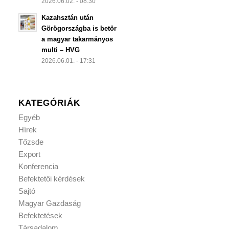
2026.06.02. - 08:30
Kazahsztán után
Görögországba is betör
a magyar takarmányos
multi – HVG
2026.06.01. - 17:31
KATEGÓRIÁK
Egyéb
Hírek
Tőzsde
Export
Konferencia
Befektetői kérdések
Sajtó
Magyar Gazdaság
Befektetések
Társadalom