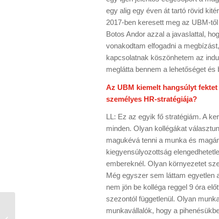
egy alig egy éven át tartó rövid ki
2017-ben keresett meg az UBM-től N
Botos Andor azzal a javaslattal, ho
vonakodtam elfogadni a megbízást
kapcsolatnak köszönhetem az indulá
meglátta bennem a lehetőséget és 
Az UBM kiemelt hangsúlyt fektet 
személyes HR-stratégiája?
LL: Ez az egyik fő stratégiám. A 
minden. Olyan kollégákat választun
magukévá tenni a munka és magáné
kiegyensúlyozottság elengedhetetl
embereknél. Olyan környezetet szer
Még egyszer sem láttam egyetlen a
nem jön be kolléga reggel 9 óra elő
szezontól függetlenül. Olyan munka
Növeli a
munkavállalók, hogy a pihenésükbe
közkézhányadot az