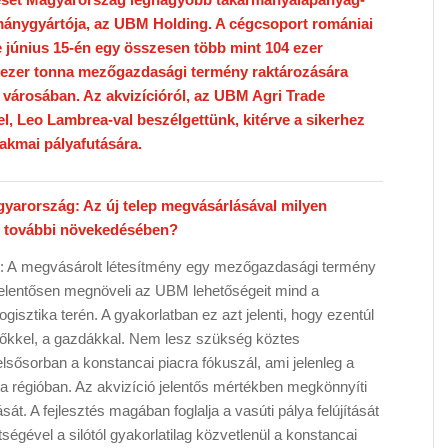
mánygyártója, az UBM Holding. A cégcsoport romániai
e június 15-én egy összesen több mint 104 ezer
0 ezer tonna mezőgazdasági termény raktározására
i városában. Az akvizícióról, az UBM Agri Trade
, Leo Lambrea-val beszélgettünk, kitérve a sikerhez
akmai pályafutására.
yarország: Az új telep megvásárlásával milyen
M további növekedésében?
: A megvásárolt létesítmény egy mezőgazdasági termény
jelentősen megnöveli az UBM lehetőségeit mind a
gisztika terén. A gyakorlatban ez azt jelenti, hogy ezentúl
előkkel, a gazdákkal. Nem lesz szükség köztes
lsősorban a konstancai piacra fókuszál, ami jelenleg a
ti a régióban. Az akvizíció jelentős mértékben megkönnyíti
sát. A fejlesztés magában foglalja a vasúti pálya felújítását
tségével a silótól gyakorlatilag közvetlenül a konstancai