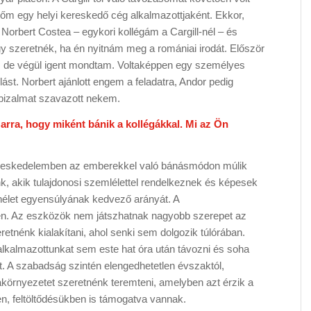
térőm egy helyi kereskedő cég alkalmazottjaként. Ekkor,
orbert Costea – egykori kollégám a Cargill-nél – és
gy szeretnék, ha én nyitnám meg a romániai irodát. Először
, de végül igent mondtam. Voltaképpen egy személyes
st. Norbert ajánlott engem a feladatra, Andor pedig
bizalmat szavazott nekem.
arra, hogy miként bánik a kollégákkal. Mi az Ön
kereskedelemben az emberekkel való bánásmódon múlik
k, akik tulajdonosi szemlélettel rendelkeznek és képesek
let egyensúlyának kedvező arányát. A
en. Az eszközök nem játszhatnak nagyobb szerepet az
etnénk kialakítani, ahol senki sem dolgozik túlórában.
lkalmazottunkat sem este hat óra után távozni és soha
tt. A szabadság szintén elengedhetetlen évszaktól,
környezetet szeretnénk teremteni, amelyben azt érzik a
n, feltöltődésükben is támogatva vannak.