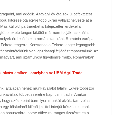
agadni, ami adódik. A tavalyi év óta sok új befektetést
orú kitörése óta egyre több ukrán vállalat helyezte át a
s külföldi partnereket is kifejezetten érdekel a
egtöbb fekete tengeri kikötőt már nem tudják használni.
 amelyek érdeklődnek a román piac iránt. Románia európai
a Fekete-tengerre, Konstanca a Fekete-tenger legnagyobb
ektár szántóföldünk van, gazdasági fejlődést tapasztalunk. Az
 magyart, ami számunkra figyelemre méltó. Romániában
kihívást említeni, amelyben az UBM Agri Trade
k: általában nehéz munkavállalót találni. Egyre többször
nkavállaló többet szeretne kapni, mint adni. Amikor
 hogy szó szerint bármilyen munkát elvállaltam volna,
gy főiskoláról kilépő jelölttel interjút készítesz, csak
van bónuszokra, home office-ra, magas fizetésre és a