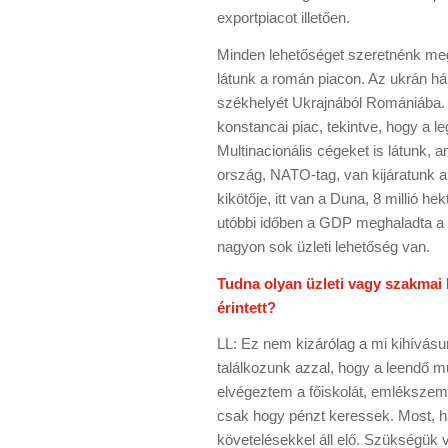
exportpiacot illetően.
Minden lehetőséget szeretnénk megr
látunk a román piacon. Az ukrán háb
székhelyét Ukrajnából Romániába. Má
konstancai piac, tekintve, hogy a l
Multinacionális cégeket is látunk,
ország, NATO-tag, van kijáratunk 
kikötője, itt van a Duna, 8 millió h
utóbbi időben a GDP meghaladta a
nagyon sok üzleti lehetőség van.
Tudna olyan üzleti vagy szakmai 
érintett?
LL: Ez nem kizárólag a mi kihívásun
találkozunk azzal, hogy a leendő mu
elvégeztem a főiskolát, emlékszem,
csak hogy pénzt keressek. Most, ha e
követelésekkel áll elő. Szükségük 