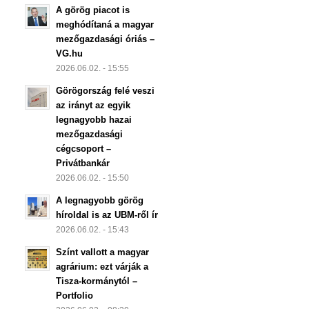
A görög piacot is
meghódítaná a magyar
mezőgazdasági óriás –
VG.hu
2026.06.02. - 15:55
Görögország felé veszi
az irányt az egyik
legnagyobb hazai
mezőgazdasági
cégcsoport –
Privátbankár
2026.06.02. - 15:50
A legnagyobb görög
híroldal is az UBM-ről ír
2026.06.02. - 15:43
Színt vallott a magyar
agrárium: ezt várják a
Tisza-kormánytól –
Portfolio