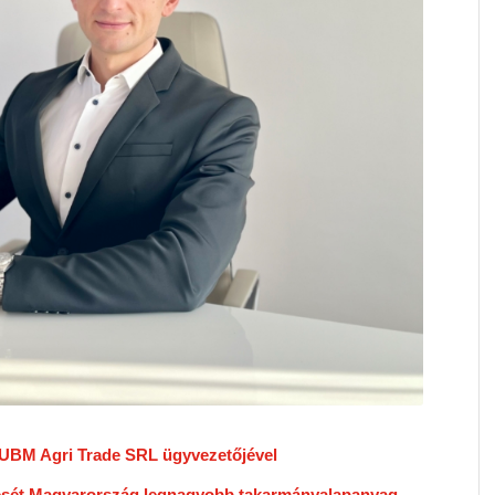
 UBM Agri Trade SRL ügyvezetőjével
dését Magyarország legnagyobb takarmányalapanyag-