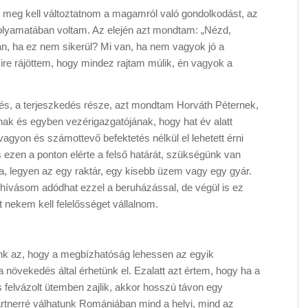
, meg kell változtatnom a magamról való gondolkodást, az
folyamatában voltam. Az elején azt mondtam: „Nézd,
n, ha ez nem sikerül? Mi van, ha nem vagyok jó a
mire rájöttem, hogy mindez rajtam múlik, én vagyok a
épés, a terjeszkedés része, azt mondtam Horváth Péternek,
ak és egyben vezérigazgatójának, hogy hat év alatt
agyon és számottevő befektetés nélkül el lehetett érni
s ezen a ponton elérte a felső határát, szükségünk van
ra, legyen az egy raktár, egy kisebb üzem vagy egy gyár.
ihívásom adódhat ezzel a beruházással, de végül is ez
 nekem kell felelősséget vállalnom.
nk az, hogy a megbízhatóság lehessen az egyik
a növekedés által érhetünk el. Ezalatt azt értem, hogy ha a
felvázolt ütemben zajlik, akkor hosszú távon egy
artnerré válhatunk Romániában mind a helyi, mind az