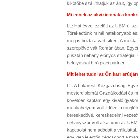
kikötőbe szállíthatjuk az árut, így o
Mi ennek az akvizíciónak a konkr
LL: Hat évvel ezelőtt az UBM új sz
Törekedtünk minél hatékonyabb e
meg is hozta a várt sikert. A most
szereplővé vált Romániában. Egyért
pusztán néhány előnyös stratégiai 
befolyással bíró piaci partner.
Mit lehet tudni az Ön karrierútjá
LL: A bukaresti Közgazdasági Egy
mesterdiplomát Gazdálkodási és m
követően kaptam egy kiváló gyakorn
munkahelyem volt. Idővel a ranglét
kereskedővé, kereskedelmi vezetőv
néhányszor volt alkalmam az UBM-m
kapcsolat nem adódott a vállalatt
egy igen jelentős cégcsoport a magy