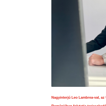
Nagyinterjú Leo Lambrea-val, az
Romániában folytatja terjeszke