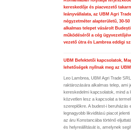
kereskedője és piacvezető takar
leányvállalata, az UBM Agri Trad
négyzetméter alapterületű, 30-5
alkalmas telepet vásárolt Budeșt
működéséről a cég ügyvezetőjével
vezető útra és Lambrea eddigi sz
UBM Befektetői kapcsolatok, Mag
lehetőségek nyílnak meg az UB
Leo Lambrea, UBM Agri Trade SRL
raktározására alkalmas telep, ami 
kereskedelmi kapcsolatok, mind a lo
közvetlen lesz a kapcsolat a term
szereplőkre. A budest-i beruházás e
legnagyobb likviditású piacot jelen
az áru Konstancába történő eljuttatá
és helyreállítását is, amelynek segí