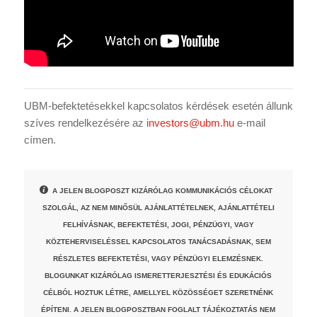
UBM-befektetésekkel kapcsolatos kérdések esetén állunk
szíves rendelkezésére az
investors@ubm.hu
e-mail
címen.
A JELEN BLOGPOSZT KIZÁRÓLAG KOMMUNIKÁCIÓS CÉLOKAT
SZOLGÁL, AZ NEM MINŐSÜL AJÁNLATTÉTELNEK, AJÁNLATTÉTELI
FELHÍVÁSNAK, BEFEKTETÉSI, JOGI, PÉNZÜGYI, VAGY
KÖZTEHERVISELÉSSEL KAPCSOLATOS TANÁCSADÁSNAK, SEM
RÉSZLETES BEFEKTETÉSI, VAGY PÉNZÜGYI ELEMZÉSNEK.
BLOGUNKAT KIZÁRÓLAG ISMERETTERJESZTÉSI ÉS EDUKÁCIÓS
CÉLBÓL HOZTUK LÉTRE, AMELLYEL KÖZÖSSÉGET SZERETNÉNK
ÉPÍTENI. A JELEN BLOGPOSZTBAN FOGLALT TÁJÉKOZTATÁS NEM