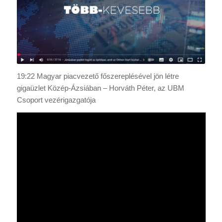
19:22 Magyar piacvezető főszereplésével jön létre
gigaüzlet Közép-Ázsiában – Horváth Péter, az UBM
Csoport vezérigazgatója