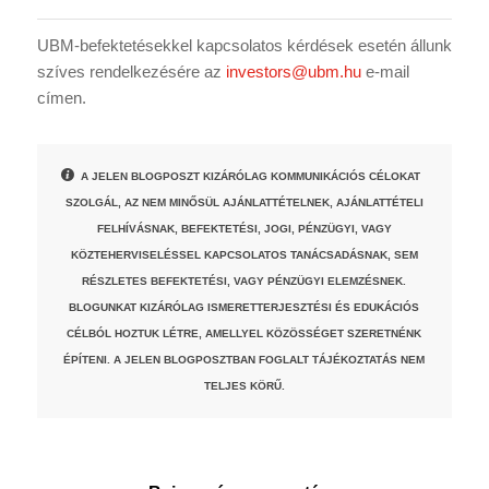
UBM-befektetésekkel kapcsolatos kérdések esetén állunk
szíves rendelkezésére az
investors@ubm.hu
e-mail
címen.
A JELEN BLOGPOSZT KIZÁRÓLAG KOMMUNIKÁCIÓS CÉLOKAT
SZOLGÁL, AZ NEM MINŐSÜL AJÁNLATTÉTELNEK, AJÁNLATTÉTELI
FELHÍVÁSNAK, BEFEKTETÉSI, JOGI, PÉNZÜGYI, VAGY
KÖZTEHERVISELÉSSEL KAPCSOLATOS TANÁCSADÁSNAK, SEM
RÉSZLETES BEFEKTETÉSI, VAGY PÉNZÜGYI ELEMZÉSNEK.
BLOGUNKAT KIZÁRÓLAG ISMERETTERJESZTÉSI ÉS EDUKÁCIÓS
CÉLBÓL HOZTUK LÉTRE, AMELLYEL KÖZÖSSÉGET SZERETNÉNK
ÉPÍTENI. A JELEN BLOGPOSZTBAN FOGLALT TÁJÉKOZTATÁS NEM
TELJES KÖRŰ.