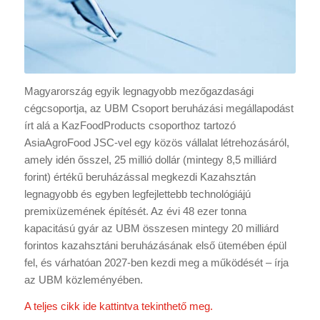
Magyarország egyik legnagyobb mezőgazdasági
cégcsoportja, az UBM Csoport beruházási megállapodást
írt alá a KazFoodProducts csoporthoz tartozó
AsiaAgroFood JSC-vel egy közös vállalat létrehozásáról,
amely idén ősszel, 25 millió dollár (mintegy 8,5 milliárd
forint) értékű beruházással megkezdi Kazahsztán
legnagyobb és egyben legfejlettebb technológiájú
premixüzemének építését. Az évi 48 ezer tonna
kapacitású gyár az UBM összesen mintegy 20 milliárd
forintos kazahsztáni beruházásának első ütemében épül
fel, és várhatóan 2027-ben kezdi meg a működését – írja
az UBM közleményében.
A teljes cikk ide kattintva tekinthető meg.