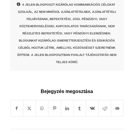
A JELEN BLOGPOSZT KIZÁRÓLAG KOMMUNIKÁCIÓS CÉLOKAT
SZOLGÁL, AZ NEM MINŐSÜL AJÁNLATTÉTELNEK, AJÁNLATTÉTELI
FELHÍVÁSNAK, BEFEKTETÉSI, JOGI, PÉNZÜGYI, VAGY
KÖZTEHERVISELÉSSEL KAPCSOLATOS TANÁCSADÁSNAK, SEM
RÉSZLETES BEFEKTETÉSI, VAGY PÉNZÜGYI ELEMZÉSNEK.
BLOGUNKAT KIZÁRÓLAG ISMERETTERJESZTÉSI ÉS EDUKÁCIÓS
CÉLBÓL HOZTUK LÉTRE, AMELLYEL KÖZÖSSÉGET SZERETNÉNK
ÉPÍTENI. A JELEN BLOGPOSZTBAN FOGLALT TÁJÉKOZTATÁS NEM
TELJES KÖRŰ.
Bejegyzés megosztása