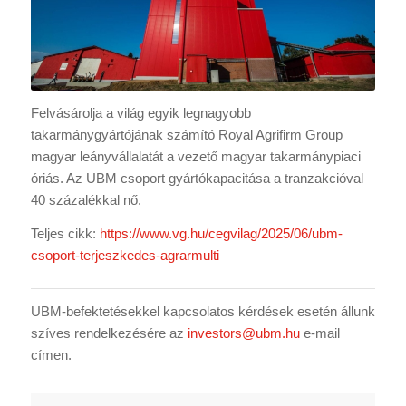
Felvásárolja a világ egyik legnagyobb
takarmánygyártójának számító Royal Agrifirm Group
magyar leányvállalatát a vezető magyar takarmánypiaci
óriás. Az UBM csoport gyártókapacitása a tranzakcióval
40 százalékkal nő.
Teljes cikk:
https://www.vg.hu/cegvilag/2025/06/ubm-
csoport-terjeszkedes-agrarmulti
UBM-befektetésekkel kapcsolatos kérdések esetén állunk
szíves rendelkezésére az
investors@ubm.hu
e-mail
címen.