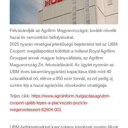
Felvásárolják az Agrifirm Magyarországot, tovább növelik
hazai és nemzetközi befolyásukat.
2025 nyarán stratégiai jelentőségű bejelentést tett az UBM
Csoport: megállapodást kötöttek a holland Royal Agrifirm
Grouppal annak magyar leányvállalata, az Agrifirm
Magyarország Zrt. felvásárlásáról. Az ügylet nyomán az
UBM éves takarmánygyártási kapacitása több mint 40
százalékkal nő, elérve a 850 ezer tonnát, ezzel pedig új
szintre lép a hazai agráróriás növekedési stratégiája.
Teljes cikk:
https://www.agroinform.hu/gazdasag/ubm-
csoport-ujabb-lepes-a-piacvezeto-pozicio-
megerositeseert-82604-001
UBM-befektetésekkel kapcsolatos kérdések esetén állunk