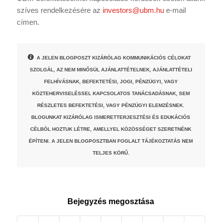
szíves rendelkezésére az
investors@ubm.hu
e-mail
címen.
A JELEN BLOGPOSZT KIZÁRÓLAG KOMMUNIKÁCIÓS CÉLOKAT
SZOLGÁL, AZ NEM MINŐSÜL AJÁNLATTÉTELNEK, AJÁNLATTÉTELI
FELHÍVÁSNAK, BEFEKTETÉSI, JOGI, PÉNZÜGYI, VAGY
KÖZTEHERVISELÉSSEL KAPCSOLATOS TANÁCSADÁSNAK, SEM
RÉSZLETES BEFEKTETÉSI, VAGY PÉNZÜGYI ELEMZÉSNEK.
BLOGUNKAT KIZÁRÓLAG ISMERETTERJESZTÉSI ÉS EDUKÁCIÓS
CÉLBÓL HOZTUK LÉTRE, AMELLYEL KÖZÖSSÉGET SZERETNÉNK
ÉPÍTENI. A JELEN BLOGPOSZTBAN FOGLALT TÁJÉKOZTATÁS NEM
TELJES KÖRŰ.
Bejegyzés megosztása