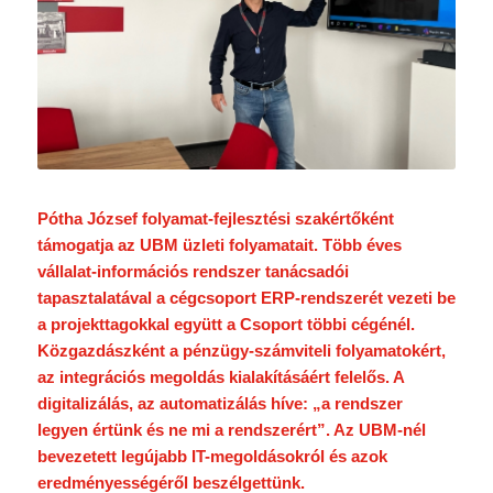
Pótha József folyamat-fejlesztési szakértőként
támogatja az UBM üzleti folyamatait. Több éves
vállalat-információs rendszer tanácsadói
tapasztalatával a cégcsoport ERP-rendszerét vezeti be
a projekttagokkal együtt a Csoport többi cégénél.
Közgazdászként a pénzügy-számviteli folyamatokért,
az integrációs megoldás kialakításáért felelős. A
digitalizálás, az automatizálás híve: „a rendszer
legyen értünk és ne mi a rendszerért”. Az UBM-nél
bevezetett legújabb IT-megoldásokról és azok
eredményességéről beszélgettünk.