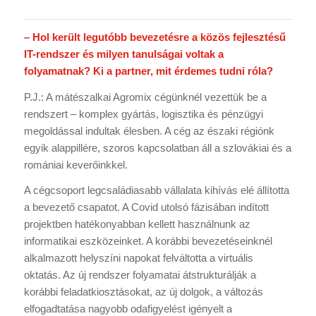
– Hol került legutóbb bevezetésre a közös fejlesztésű
IT-rendszer és milyen tanulságai voltak a
folyamatnak? Ki a partner, mit érdemes tudni róla?
P.J.: A mátészalkai Agromix cégünknél vezettük be a
rendszert – komplex gyártás, logisztika és pénzügyi
megoldással indultak élesben. A cég az északi régiónk
egyik alappillére, szoros kapcsolatban áll a szlovákiai és a
romániai keverőinkkel.
A cégcsoport legcsaládiasabb vállalata kihívás elé állította
a bevezető csapatot. A Covid utolsó fázisában indított
projektben hatékonyabban kellett használnunk az
informatikai eszközeinket. A korábbi bevezetéseinknél
alkalmazott helyszíni napokat felváltotta a virtuális
oktatás. Az új rendszer folyamatai átstrukturálják a
korábbi feladatkiosztásokat, az új dolgok, a változás
elfogadtatása nagyobb odafigyelést igényelt a