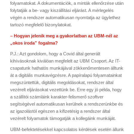
folyamatokat. A dokumentációk, a minták ellenőrzése után
folytatják a be- vagy kiszállítási eljárást. A mérlegelés
végén a rendszer automatikusan nyomtatja az ügylethez
tartozó megfelelő bizonylatokat.
– Hogyan jelenik meg a gyakorlatban az UBM-nél az
„okos iroda” fogalma?
P.J.: Azt gondolom, hogy a Covid által generált
kihívásoknak kiválóan megfelelt az UBM Csoport. Az IT-
csapatunk hathatós munkájával zökkenőmentesen álltunk
át a digitális munkavégzésre. A papíralapú folyamatainkat
megszüntettük, digitális megoldásokat, rendszer által
vezérelt eljárásokat vezettünk be. Erre egy jó példa, hogy
a szállítói számláink karakter-felismerő szoftver
segítségével automatikusan kerülnek a rendszerünkbe és
az igazolástól egészen a kifizetésig a rendszer által
vezérelt folyamatok támogatják a kollegáink munkáját.
UBM-befektetésekkel kapcsolatos kérdések esetén állunk