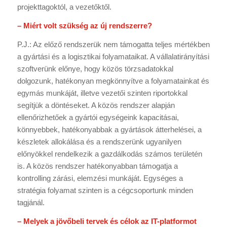
projekttagoktól, a vezetőktől.
– Miért volt szükség az új rendszerre?
P.J.: Az előző rendszerük nem támogatta teljes mértékben
a gyártási és a logisztikai folyamataikat. A vállalatirányítási
szoftverünk előnye, hogy közös törzsadatokkal
dolgozunk, hatékonyan megkönnyítve a folyamatainkat és
egymás munkáját, illetve vezetői szinten riportokkal
segítjük a döntéseket. A közös rendszer alapján
ellenőrizhetőek a gyártói egységeink kapacitásai,
könnyebbek, hatékonyabbak a gyártások átterhelései, a
készletek allokálása és a rendszerünk ugyanilyen
előnyökkel rendelkezik a gazdálkodás számos területén
is. A közös rendszer hatékonyabban támogatja a
kontrolling zárási, elemzési munkáját. Egységes a
stratégia folyamat szinten is a cégcsoportunk minden
tagjánál.
– Melyek a jövőbeli tervek és célok az IT-platformot