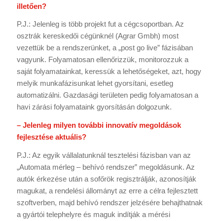
illetően?
P.J.: Jelenleg is több projekt fut a cégcsoportban. Az
osztrák kereskedői cégünknél (Agrar Gmbh) most
vezettük be a rendszerünket, a „post go live” fázisában
vagyunk. Folyamatosan ellenőrizzük, monitorozzuk a
saját folyamatainkat, keressük a lehetőségeket, azt, hogy
melyik munkafázisunkat lehet gyorsítani, esetleg
automatizálni. Gazdasági területen pedig folyamatosan a
havi zárási folyamataink gyorsításán dolgozunk.
– Jelenleg milyen további innovatív megoldások
fejlesztése aktuális?
P.J.: Az egyik vállalatunknál tesztelési fázisban van az
„Automata mérleg – behívó rendszer” megoldásunk. Az
autók érkezése után a sofőrök regisztrálják, azonosítják
magukat, a rendelési állományt az erre a célra fejlesztett
szoftverben, majd behívó rendszer jelzésére behajthatnak
a gyártói telephelyre és maguk indítják a mérési