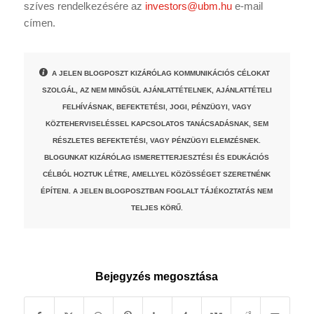
szíves rendelkezésére az
investors@ubm.hu
e-mail
címen.
A JELEN BLOGPOSZT KIZÁRÓLAG KOMMUNIKÁCIÓS CÉLOKAT
SZOLGÁL, AZ NEM MINŐSÜL AJÁNLATTÉTELNEK, AJÁNLATTÉTELI
FELHÍVÁSNAK, BEFEKTETÉSI, JOGI, PÉNZÜGYI, VAGY
KÖZTEHERVISELÉSSEL KAPCSOLATOS TANÁCSADÁSNAK, SEM
RÉSZLETES BEFEKTETÉSI, VAGY PÉNZÜGYI ELEMZÉSNEK.
BLOGUNKAT KIZÁRÓLAG ISMERETTERJESZTÉSI ÉS EDUKÁCIÓS
CÉLBÓL HOZTUK LÉTRE, AMELLYEL KÖZÖSSÉGET SZERETNÉNK
ÉPÍTENI. A JELEN BLOGPOSZTBAN FOGLALT TÁJÉKOZTATÁS NEM
TELJES KÖRŰ.
Bejegyzés megosztása