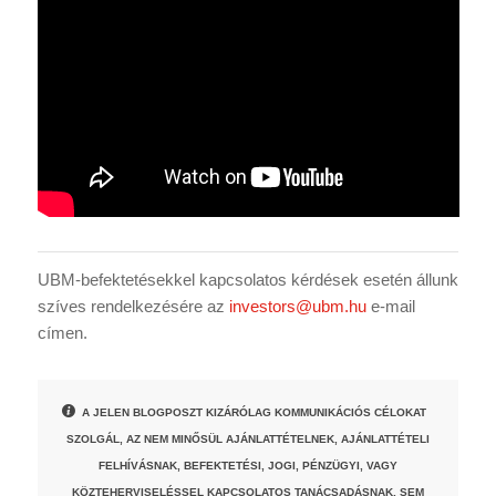
UBM-befektetésekkel kapcsolatos kérdések esetén állunk
szíves rendelkezésére az
investors@ubm.hu
e-mail
címen.
A JELEN BLOGPOSZT KIZÁRÓLAG KOMMUNIKÁCIÓS CÉLOKAT
SZOLGÁL, AZ NEM MINŐSÜL AJÁNLATTÉTELNEK, AJÁNLATTÉTELI
FELHÍVÁSNAK, BEFEKTETÉSI, JOGI, PÉNZÜGYI, VAGY
KÖZTEHERVISELÉSSEL KAPCSOLATOS TANÁCSADÁSNAK, SEM