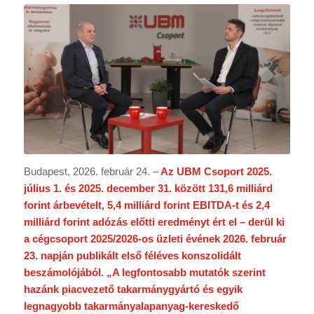
Budapest, 2026. február 24. –
Az UBM Csoport 2025.
július 1. és 2025. december 31. között 131,6 milliárd
forint árbevételt, 5,4 milliárd forint EBITDA-t és 2,4
milliárd forint adózás előtti eredményt ért el – derül ki
a cégcsoport 2025/2026-os üzleti évének 2026. február
23. napján publikált első féléves konszolidált
beszámolójából. „A legfontosabb mutatók szerint
hazánk piacvezető takarmánygyártó és egyik
legnagyobb takarmányalapanyag-kereskedő