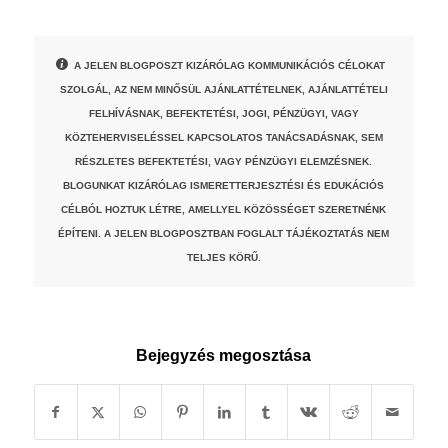
A JELEN BLOGPOSZT KIZÁRÓLAG KOMMUNIKÁCIÓS CÉLOKAT
SZOLGÁL, AZ NEM MINŐSÜL AJÁNLATTÉTELNEK, AJÁNLATTÉTELI
FELHÍVÁSNAK, BEFEKTETÉSI, JOGI, PÉNZÜGYI, VAGY
KÖZTEHERVISELÉSSEL KAPCSOLATOS TANÁCSADÁSNAK, SEM
RÉSZLETES BEFEKTETÉSI, VAGY PÉNZÜGYI ELEMZÉSNEK.
BLOGUNKAT KIZÁRÓLAG ISMERETTERJESZTÉSI ÉS EDUKÁCIÓS
CÉLBÓL HOZTUK LÉTRE, AMELLYEL KÖZÖSSÉGET SZERETNÉNK
ÉPÍTENI. A JELEN BLOGPOSZTBAN FOGLALT TÁJÉKOZTATÁS NEM
TELJES KÖRŰ.
Bejegyzés megosztása