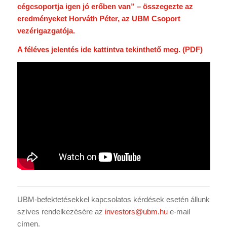
cégcsoportja igen jó erőben van” – összegezte az
eredményeket Horváth Péter, az UBM Csoport
vezérigazgatója.
A féléves jelentés ide kattintva tekinthető meg. (PDF)
UBM-befektetésekkel kapcsolatos kérdések esetén állunk
szíves rendelkezésére az
investors@ubm.hu
e-mail
címen.