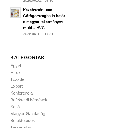
2026.06.02. - 08:30
Kazahsztán után
Görögországba is betör
a magyar takarmányos
multi – HVG
2026.06.01. - 17:31
KATEGÓRIÁK
Egyéb
Hírek
Tőzsde
Export
Konferencia
Befektetői kérdések
Sajtó
Magyar Gazdaság
Befektetések
Társadalom