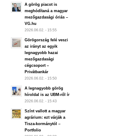
A görög piacot is
meghódítaná a magyar
mezőgazdasági óriás –
VG.hu
2026.06.02. - 15:55
Görögország felé veszi
az irányt az egyik
legnagyobb hazai
mezőgazdasági
cégcsoport –
Privátbankár
2026.06.02. - 15:50
A legnagyobb görög
híroldal is az UBM-ről ír
2026.06.02. - 15:43
Színt vallott a magyar
agrárium: ezt várják a
Tisza-kormánytól –
Portfolio