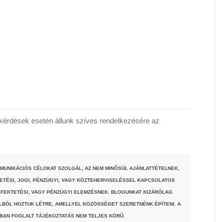
érdések esetén állunk szíves rendelkezésére az
MUNIKÁCIÓS CÉLOKAT SZOLGÁL, AZ NEM MINŐSÜL AJÁNLATTÉTELNEK,
TETÉSI, JOGI, PÉNZÜGYI, VAGY KÖZTEHERVISELÉSSEL KAPCSOLATOS
FEKTETÉSI, VAGY PÉNZÜGYI ELEMZÉSNEK. BLOGUNKAT KIZÁRÓLAG
LBÓL HOZTUK LÉTRE, AMELLYEL KÖZÖSSÉGET SZERETNÉNK ÉPÍTENI. A
BAN FOGLALT TÁJÉKOZTATÁS NEM TELJES KÖRŰ.