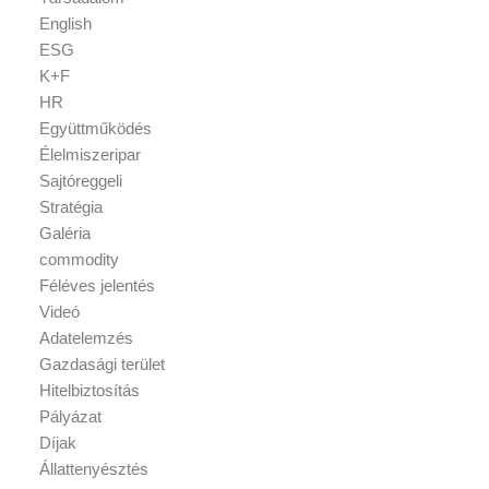
English
ESG
K+F
HR
Együttműködés
Élelmiszeripar
Sajtóreggeli
Stratégia
Galéria
commodity
Féléves jelentés
Videó
Adatelemzés
Gazdasági terület
Hitelbiztosítás
Pályázat
Díjak
Állattenyésztés