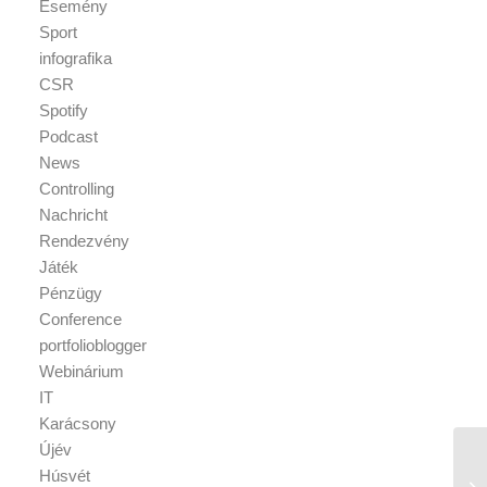
Esemény
Sport
infografika
CSR
Spotify
Podcast
News
Controlling
Nachricht
Rendezvény
Játék
Pénzügy
Conference
portfolioblogger
Webinárium
IT
Karácsony
Újév
Húsvét