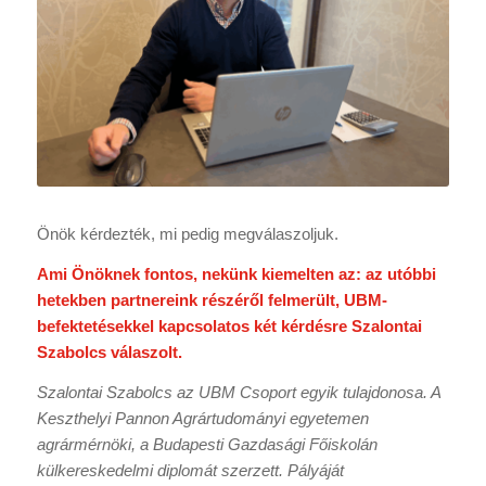
Önök kérdezték, mi pedig megválaszoljuk.
Ami Önöknek fontos, nekünk kiemelten az: az utóbbi
hetekben partnereink részéről felmerült, UBM-
befektetésekkel kapcsolatos két kérdésre Szalontai
Szabolcs válaszolt.
Szalontai Szabolcs az UBM Csoport egyik tulajdonosa. A
Keszthelyi Pannon Agrártudományi egyetemen
agrármérnöki, a Budapesti Gazdasági Főiskolán
külkereskedelmi diplomát szerzett. Pályáját