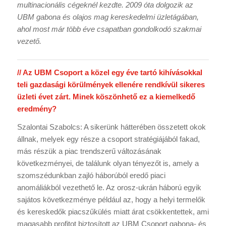
multinacionális cégeknél kezdte. 2009 óta dolgozik az
UBM gabona és olajos mag kereskedelmi üzletágában,
ahol most már több éve csapatban gondolkodó szakmai
vezető.
// Az UBM Csoport a közel egy éve tartó kihívásokkal
teli gazdasági körülmények ellenére rendkívül sikeres
üzleti évet zárt. Minek köszönhető ez a kiemelkedő
eredmény?
Szalontai Szabolcs: A sikerünk hátterében összetett okok
állnak, melyek egy része a csoport stratégiájából fakad,
más részük a piac trendszerű változásának
következményei, de találunk olyan tényezőt is, amely a
szomszédunkban zajló háborúból eredő piaci
anomáliákból vezethető le. Az orosz-ukrán háború egyik
sajátos következménye például az, hogy a helyi termelők
és kereskedők piacszűkülés miatt árat csökkentettek, ami
magasabb profitot biztosított az UBM Csoport gabona- és