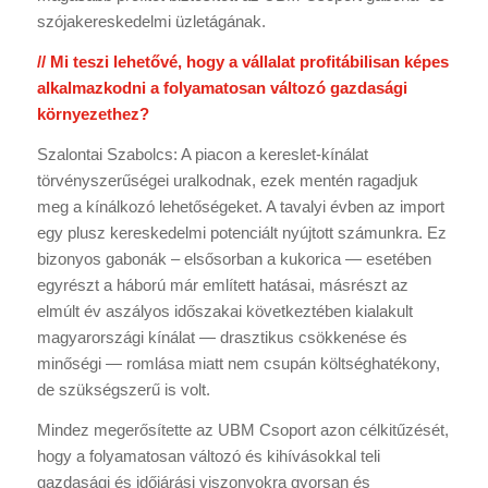
szójakereskedelmi üzletágának.
// Mi teszi lehetővé, hogy a vállalat profitábilisan képes
alkalmazkodni a folyamatosan változó gazdasági
környezethez?
Szalontai Szabolcs: A piacon a kereslet-kínálat
törvényszerűségei uralkodnak, ezek mentén ragadjuk
meg a kínálkozó lehetőségeket. A tavalyi évben az import
egy plusz kereskedelmi potenciált nyújtott számunkra. Ez
bizonyos gabonák – elsősorban a kukorica — esetében
egyrészt a háború már említett hatásai, másrészt az
elmúlt év aszályos időszakai következtében kialakult
magyarországi kínálat — drasztikus csökkenése és
minőségi — romlása miatt nem csupán költséghatékony,
de szükségszerű is volt.
Mindez megerősítette az UBM Csoport azon célkitűzését,
hogy a folyamatosan változó és kihívásokkal teli
gazdasági és időjárási viszonyokra gyorsan és