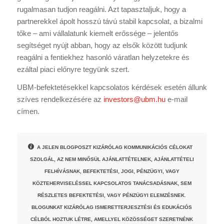
rugalmasan tudjon reagálni. Azt tapasztaljuk, hogy a
partnerekkel ápolt hosszú távú stabil kapcsolat, a bizalmi
tőke – ami vállalatunk kiemelt erőssége – jelentős
segítséget nyújt abban, hogy az elsők között tudjunk
reagálni a fentiekhez hasonló váratlan helyzetekre és
ezáltal piaci előnyre tegyünk szert.
UBM-befektetésekkel kapcsolatos kérdések esetén állunk
szíves rendelkezésére az
investors@ubm.hu
e-mail
címen.
A JELEN BLOGPOSZT KIZÁRÓLAG KOMMUNIKÁCIÓS CÉLOKAT
SZOLGÁL, AZ NEM MINŐSÜL AJÁNLATTÉTELNEK, AJÁNLATTÉTELI
FELHÍVÁSNAK, BEFEKTETÉSI, JOGI, PÉNZÜGYI, VAGY
KÖZTEHERVISELÉSSEL KAPCSOLATOS TANÁCSADÁSNAK, SEM
RÉSZLETES BEFEKTETÉSI, VAGY PÉNZÜGYI ELEMZÉSNEK.
BLOGUNKAT KIZÁRÓLAG ISMERETTERJESZTÉSI ÉS EDUKÁCIÓS
CÉLBÓL HOZTUK LÉTRE, AMELLYEL KÖZÖSSÉGET SZERETNÉNK