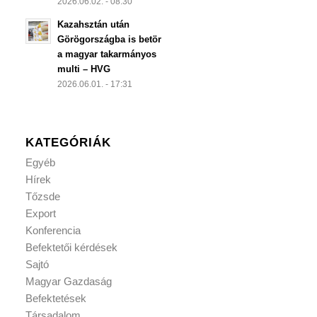
2026.06.02. - 08:30
Kazahsztán után
Görögországba is betör
a magyar takarmányos
multi – HVG
2026.06.01. - 17:31
KATEGÓRIÁK
Egyéb
Hírek
Tőzsde
Export
Konferencia
Befektetői kérdések
Sajtó
Magyar Gazdaság
Befektetések
Társadalom