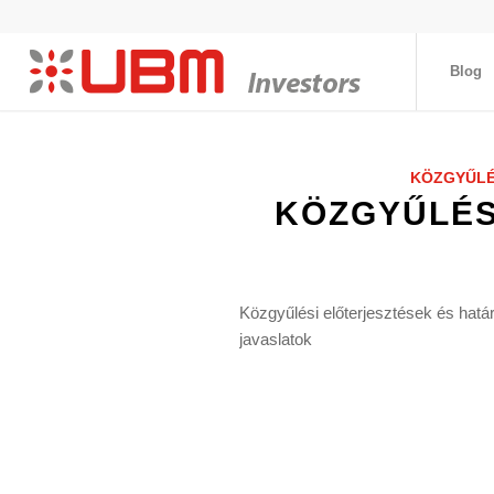
Blog
KÖZGYŰLÉ
KÖZGYŰLÉS
Közgyűlési előterjesztések és határ
javaslatok