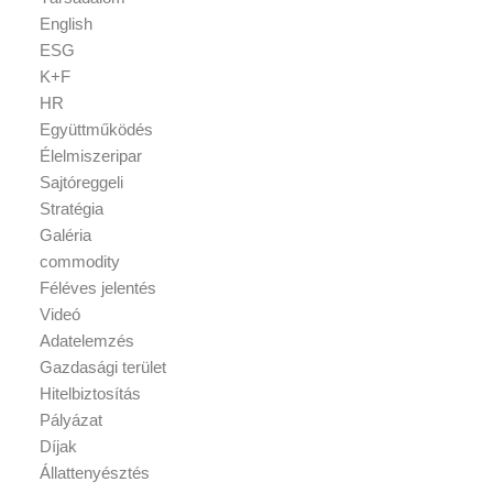
English
ESG
K+F
HR
Együttműködés
Élelmiszeripar
Sajtóreggeli
Stratégia
Galéria
commodity
Féléves jelentés
Videó
Adatelemzés
Gazdasági terület
Hitelbiztosítás
Pályázat
Díjak
Állattenyésztés