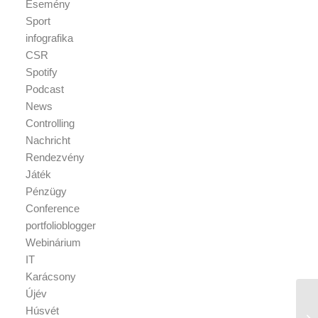
Esemény
Sport
infografika
CSR
Spotify
Podcast
News
Controlling
Nachricht
Rendezvény
Játék
Pénzügy
Conference
portfolioblogger
Webinárium
IT
Karácsony
Újév
Húsvét
Év