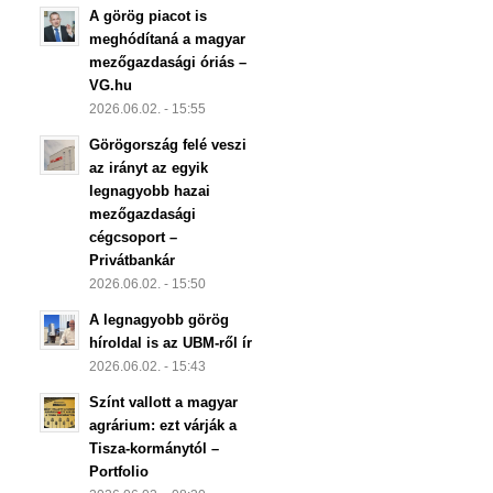
A görög piacot is
meghódítaná a magyar
mezőgazdasági óriás –
VG.hu
2026.06.02. - 15:55
Görögország felé veszi
az irányt az egyik
legnagyobb hazai
mezőgazdasági
cégcsoport –
Privátbankár
2026.06.02. - 15:50
A legnagyobb görög
híroldal is az UBM-ről ír
2026.06.02. - 15:43
Színt vallott a magyar
agrárium: ezt várják a
Tisza-kormánytól –
Portfolio