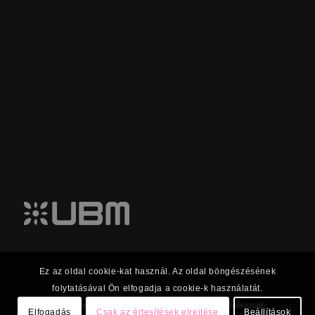
Ez az oldal cookie-kat használ. Az oldal böngészésének
folytatásával Ön elfogadja a cookie-k használatát.
© 2023 UBM Csoport Befektetői kapcsolatok |
Adatkezelési tájékoztató
Elfogadás
Csak az értesítések elrejtése
Beállítások