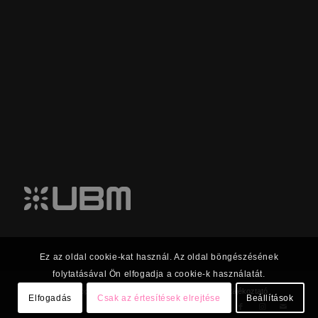
Ez az oldal cookie-kat használ. Az oldal böngészésének
folytatásával Ön elfogadja a cookie-k használatát.
© 2023 UBM Csoport Befektetői kapcsolatok |
Adatkezelési tájékoztató
Elfogadás
Csak az értesítések elrejtése
Beállítások